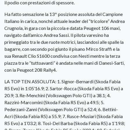
il podio con prestazioni di spessore.
Ha fatto sensazione la 13^ posizione assoluta del Campione
Italiano in carica, nonché attuale leader del “tricolore” Andrea
Crugnola, in gara con la piccola e datata Peugeot 106 maxi,
navigato dall’amico Andrea Sassi. Il pilota varesino ha
primeggiato tra le due ruote motrici, lasciandosi alle spalle la
bagarre, con secondo poi giunto il pisano Mirco Straffi e la
sua Renault Clio S1600 condivisa con Nesti mentre la terza
piazza tra le “tuttoavanti” è andata nelle mani di Danesi-Sarti,
con la Peugeot 208 Rally4.
LA TOP TEN ASSOLUTA: 1. Signor-Bernardi (Skoda Fabia
R5 Evo) in 1:05’16.9; 2. Sartor-Rocca (Skoda Fabia R5 Evo) a
20.9; 3. Re-Menchini (Volkswagen Polo GTI) a 38.1; 4.
Razzini-Marcomini (Skoda Fabia R5 Evo) a 49.5; 5.
Pederzani-Zanni (Volksvagen Polo GTI) a 52.4; 6. Bettini-
Acri (Skoda Fabia R5) a 55.9; 7. Rusce-Musiari (Skoda Fabia
R5 Evo) a 1’03.2; 8. Tosi-Del Barba (Skoda Fabia R5) a 1’19.8;