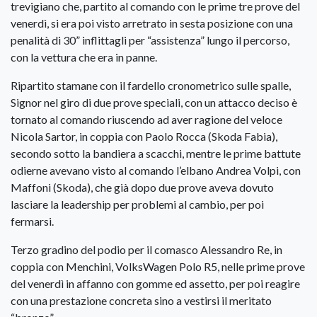
trevigiano che, partito al comando con le prime tre prove del
venerdì, si era poi visto arretrato in sesta posizione con una
penalità di 30” inflittagli per “assistenza” lungo il percorso,
con la vettura che era in panne.
Ripartito stamane con il fardello cronometrico sulle spalle,
Signor nel giro di due prove speciali, con un attacco deciso è
tornato al comando riuscendo ad aver ragione del veloce
Nicola Sartor, in coppia con Paolo Rocca (Skoda Fabia),
secondo sotto la bandiera a scacchi, mentre le prime battute
odierne avevano visto al comando l’elbano Andrea Volpi, con
Maffoni (Skoda), che già dopo due prove aveva dovuto
lasciare la leadership per problemi al cambio, per poi
fermarsi.
Terzo gradino del podio per il comasco Alessandro Re, in
coppia con Menchini, VolksWagen Polo R5, nelle prime prove
del venerdì in affanno con gomme ed assetto, per poi reagire
con una prestazione concreta sino a vestirsi il meritato