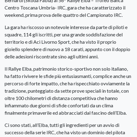
Bernardi (Skoda Fabia) al 56° Rallye Elba – Trofeo Banca
Centro Toscana Umbria- IRC, gara che ha caratterizzato il
weekend, prima prova delle quattro del Campionato IRC.
La gara ha riscosso un notevole interesse da parte di piloti e
squadre, 114 gli iscritti, per una grande soddisfazione del
territorio e di Aci Livorno Sport, che ha visto il proprio
gioiello splendere di nuovo a 18 carati, appunto con il doppio
delle adesioni riscontrate sino agli ultimi anni.
Il Rallye Elba, patrimonio storico-sportivo non solo italiano,
ha fatto rivivere le sfide più entusiasmanti, complice anche un
percorso di forte impatto, che ha rispecchiato ovviamente la
tradizione, punteggiato da sette prove speciali in totale, con
oltre 100 chilometri di distanza competitiva che hanno
infiammato due giorni di sfide confortati da un clima
finalmente primaverile ed abbracciati dal fascino dell’Elba.
Ci sono stati, all’Elba, tutti gli ingredienti per un avvio di
successo della serie IRC, che ha visto un dominio del pilota