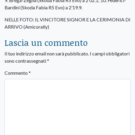
9. Brega-Zegna (Skoda Fabia R5 Evo) a 2’02.1; 10. Federici-
Bardini (Skoda Fabia R5 Evo) a 2’19.9.
NELLE FOTO: IL VINCITORE SIGNOR E LA CERIMONIA DI
ARRIVO (Amicorally)
Lascia un commento
Il tuo indirizzo email non sarà pubblicato.
I campi obbligatori
sono contrassegnati
*
Commento
*