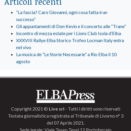
Articoli recenti
“La fascia? Caro Giovanni, ogni cosa fatta è un
successo”
Gli appuntamenti di Don Kevin e il concerto alle “Trane”
Incontro di mezza estate per i Lions Club Isola d’Elba
XXXVIII Rallye Elba Storico Trofeo Locman Italy entra
nel vivo
La musica de “Le Storie Necessarie” a Rio Elba il 10
agosto
Copyright 2021 ©
Live srl
- Tutti i diritti sono riservati
Testata giornalistica registrata al Tribunale di Livorno n° 3
del 07 Aprile 2021.
Sede legale: Viale Teseo Tesei 12 Portoferraio