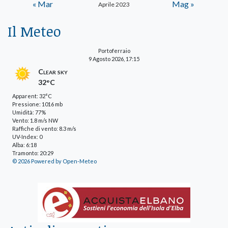
« Mar
Mag »
Aprile 2023
Il Meteo
Portoferraio
9 Agosto 2026, 17:15
Clear sky
32°C
Apparent: 32°C
Pressione: 1016 mb
Umidità: 77%
Vento: 1.8 m/s NW
Raffiche di vento: 8.3 m/s
UV-Index: 0
Alba: 6:18
Tramonto: 20:29
© 2026 Powered by Open-Meteo