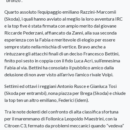
“bronzo”.
Quarto assoluto l’equipaggio emiliano Razzini-Marcomii
(Skoda), i quali hanno avviato al meglio la loro avventura IRC
e la top five è stata firmata con ampio merito dal giovane
Riccarde Pederzani, affiancato da Zanni, alla sua seconda
esperienza con la Fabia e meritevole di elogio per essere
sempre stato nella mischia di vertice. Bravo anche a
rintuzzare gli attacchi finali di un deciso Francesco Bettini,
finito poi sesto in coppia con il fido Luca Acri, sull’ennesima
Fabia al via. Bettini ha consolato il pubblico amico dalla
delusione di non aver visto all’arrivo l’amico rivale Volpi.
Settimi ed ottavi i reggiani Antonio Rusce e Gianluca Tosi
(Skoda per entrambi), nona piazza per Brega (Skoda) e chiude
la top ten un altro emiliano, Federici (idem).
Tra le note dolenti del confronto di alta classifica sfortuna
per il maremmano di Follonica Leopoldo Maestrini, con la
Citroen C3, fermato da problemi meccanici quando “vedeva”