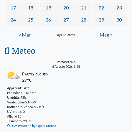
17
18
19
20
21
22
23
24
25
26
27
28
29
30
« Mar
Mag »
Aprile 2023
Il Meteo
Portoferraio
6 Agosto 2026, 1:58
Partly cloudy
27°C
Apparent: 34°C
Pressione: 1016 mb
Umidità: 93%
Vento: 0.6 m/s NNW
Raffiche di vento: 9.2 m/s
UV-Index: 0
Alba: 6:15
Tramonto: 20:33
© 2026 Powered by Open-Meteo