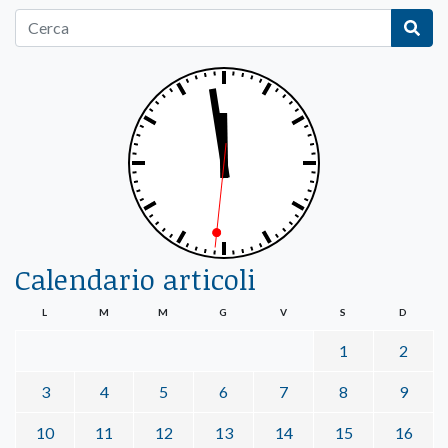
Calendario articoli
L
M
M
G
V
S
D
1
2
3
4
5
6
7
8
9
10
11
12
13
14
15
16