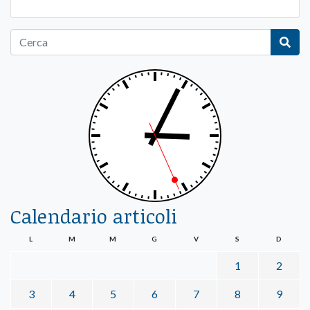
Calendario articoli
L
M
M
G
V
S
D
1
2
3
4
5
6
7
8
9