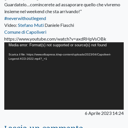
Guardatelo…comincerete ad assaporare quello che vivremo
insieme nel weekend che sta arrivando!”
#neverwithoutlegend
Video:
Stefano Muti
Daniele Fiaschi
Comune di Capoliveri
https://www.youtube.com/watch?v=axdRHpVsOBk
Video
Media error: Format(s) not supported or source(s) not found
Player
Scarica il file: https://www.elbapress.it/wp-content/uploads/2023/04/Capoliveri-
Legend-XCO-2022.mp4?_=1
6 Aprile 2023 14:24
Lascia un commento