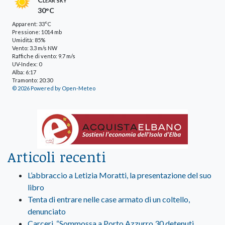
30°C
Apparent: 33°C
Pressione: 1014 mb
Umidità: 85%
Vento: 3.3 m/s NW
Raffiche di vento: 9.7 m/s
UV-Index: 0
Alba: 6:17
Tramonto: 20:30
© 2026 Powered by Open-Meteo
Articoli recenti
L’abbraccio a Letizia Moratti, la presentazione del suo
libro
Tenta di entrare nelle case armato di un coltello,
denunciato
Carceri, “Sommossa a Porto Azzurro 30 detenuti