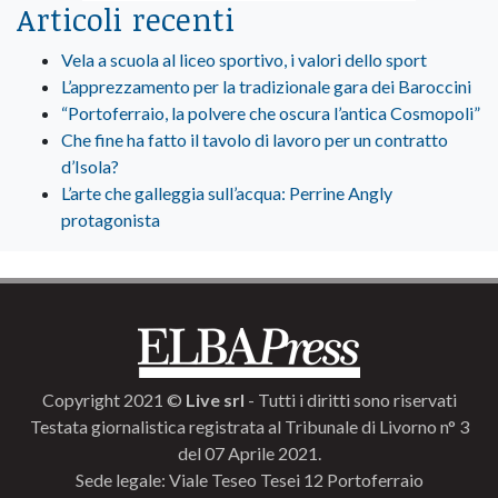
Articoli recenti
Vela a scuola al liceo sportivo, i valori dello sport
L’apprezzamento per la tradizionale gara dei Baroccini
“Portoferraio, la polvere che oscura l’antica Cosmopoli”
Che fine ha fatto il tavolo di lavoro per un contratto
d’Isola?
L’arte che galleggia sull’acqua: Perrine Angly
protagonista
Copyright 2021 ©
Live srl
- Tutti i diritti sono riservati
Testata giornalistica registrata al Tribunale di Livorno n° 3
del 07 Aprile 2021.
Sede legale: Viale Teseo Tesei 12 Portoferraio