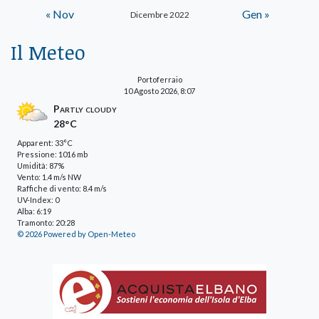
« Nov
Gen »
Dicembre 2022
Il Meteo
Portoferraio
10 Agosto 2026, 8:07
Partly cloudy
28°C
Apparent: 33°C
Pressione: 1016 mb
Umidità: 87%
Vento: 1.4 m/s NW
Raffiche di vento: 8.4 m/s
UV-Index: 0
Alba: 6:19
Tramonto: 20:28
© 2026 Powered by Open-Meteo