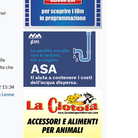
nel
i
lla
lte che
 15:34
a Leone