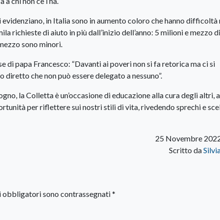
 a chi non ce l’ha.
i evidenziano, in Italia sono in aumento coloro che hanno difficoltà 
la richieste di aiuto in più dall’inizio dell’anno: 5 milioni e mezzo d
 mezzo sono minori.
ase di papa Francesco: “Davanti ai poveri non si fa retorica ma ci si
o diretto che non può essere delegato a nessuno”.
no, la Colletta è un’occasione di educazione alla cura degli altri, a
tunità per riflettere sui nostri stili di vita, rivedendo sprechi e sce
25 Novembre 2022
Scritto da
Silvi
i obbligatori sono contrassegnati
*