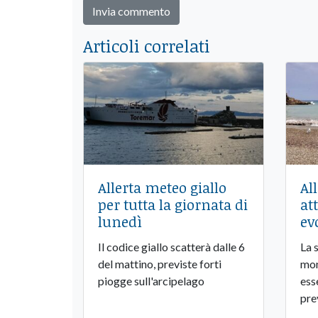
Articoli correlati
Allerta meteo giallo
Al
per tutta la giornata di
at
lunedì
ev
Il codice giallo scatterà dalle 6
La 
del mattino, previste forti
mon
piogge sull'arcipelago
ess
pre