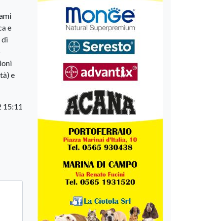
rami
ca e
 di
o
ioni
tà) e
 15:11