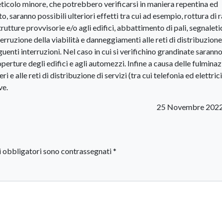
reticolo minore, che potrebbero verificarsi in maniera repentina ed
o, saranno possibili ulteriori effetti tra cui ad esempio, rottura di 
trutture provvisorie e/o agli edifici, abbattimento di pali, segnaleti
erruzione della viabilità e danneggiamenti alle reti di distribuzione
eguenti interruzioni. Nel caso in cui si verifichino grandinate sarann
coperture degli edifici e agli automezzi. Infine a causa delle fulminaz
 e alle reti di distribuzione di servizi (tra cui telefonia ed elettrici
ve.
25 Novembre 2022
i obbligatori sono contrassegnati
*