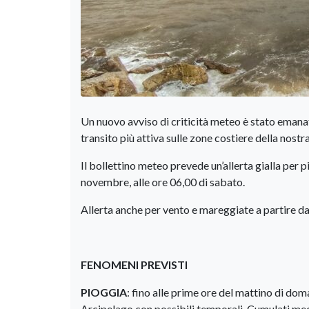
Un nuovo avviso di criticità meteo è stato emanat
transito più attiva sulle zone costiere della nostr
Il bollettino meteo prevede un’allerta gialla per p
novembre, alle ore 06,00 di sabato.
Allerta anche per vento e mareggiate a partire da
FENOMENI PREVISTI
PIOGGIA
: fino alle prime ore del mattino di dom
Arcipelago con possibili temporali. Cumulati medi