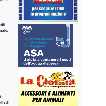
bili
inate.
nte
effetti