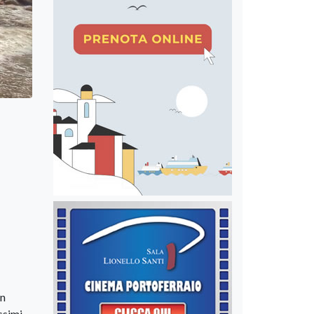
in
ssimi