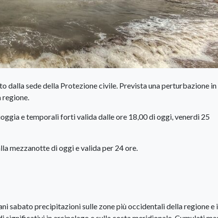
o dalla sede della Protezione civile. Prevista una perturbazione in
a regione.
ioggia e temporali forti valida dalle ore 18,00 di oggi, venerdi 25
lla mezzanotte di oggi e valida per 24 ore.
ani sabato precipitazioni sulle zone più occidentali della regione e 
 significativi in arcipelago e sulla costa meridionale. Cumulati ma