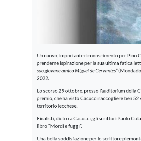
Un nuovo, importante riconoscimento per Pino Cac
prenderne ispirazione per la sua ultima fatica let
suo giovane amico Miguel de Cervantes”
(Mondadori
2022.
Lo scorso 29 ottobre, presso l’auditorium della Ca
premio, che ha visto Cacucci raccogliere ben 52 v
territorio lecchese.
Finalisti, dietro a Cacucci, gli scrittori Paolo Co
libro “Mordi e fuggi”.
Una bella soddisfazion
e per lo scrittore piemont