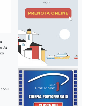
da
e del
ico
 con il