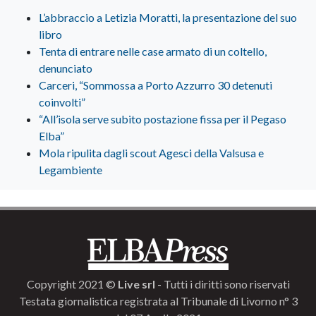
L’abbraccio a Letizia Moratti, la presentazione del suo
libro
Tenta di entrare nelle case armato di un coltello,
denunciato
Carceri, “Sommossa a Porto Azzurro 30 detenuti
coinvolti”
“All’isola serve subito postazione fissa per il Pegaso
Elba”
Mola ripulita dagli scout Agesci della Valsusa e
Legambiente
Copyright 2021 ©
Live srl
- Tutti i diritti sono riservati
Testata giornalistica registrata al Tribunale di Livorno n° 3