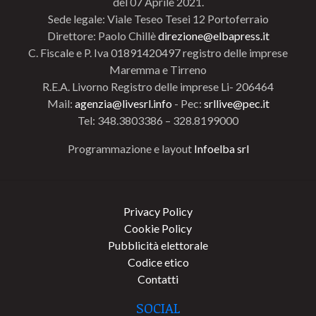
del 07 Aprile 2021.
Sede legale: Viale Teseo Tesei 12 Portoferraio
Direttore: Paolo Chillè
direzione@elbapress.it
C. Fiscale e P. Iva 01891420497 registro delle imprese
Maremma e Tirreno
R.E.A. Livorno Registro delle imprese Li- 206464
Mail:
agenzia@livesrl.info
- Pec:
srllive@pec.it
Tel: 348.3803386 – 328.8199000
Programmazione e layout
Infoelba srl
Privacy Policy
Cookie Policy
Pubblicità elettorale
Codice etico
Contatti
SOCIAL