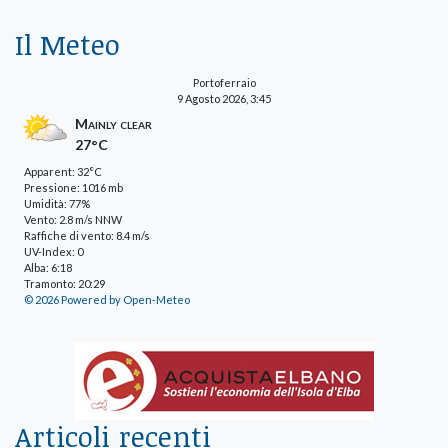
Il Meteo
Portoferraio
9 Agosto 2026, 3:45
Mainly clear
27°C
Apparent: 32°C
Pressione: 1016 mb
Umidità: 77%
Vento: 2.8 m/s NNW
Raffiche di vento: 8.4 m/s
UV-Index: 0
Alba: 6:18
Tramonto: 20:29
© 2026 Powered by Open-Meteo
Articoli recenti