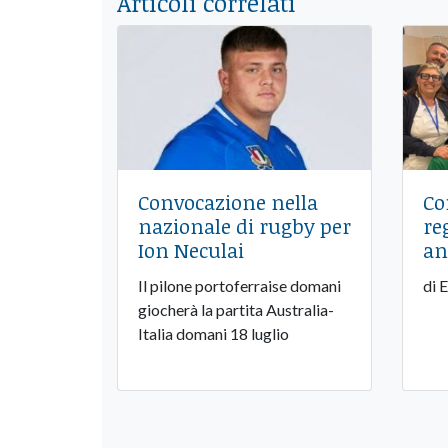
Articoli correlati
Convocazione nella
Co
nazionale di rugby per
re
Ion Neculai
an
Il pilone portoferraise domani
di 
giocherà la partita Australia-
Italia domani 18 luglio