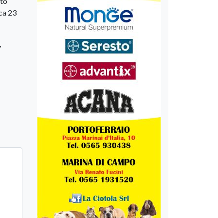
ato
ica 23
,