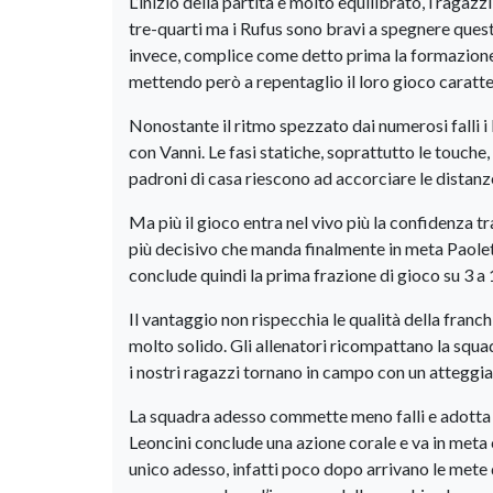
L’inizio della partita è molto equilibrato, i ragazz
tre-quarti ma i Rufus sono bravi a spegnere queste
invece, complice come detto prima la formazione 
mettendo però a repentaglio il loro gioco caratte
Nonostante il ritmo spezzato dai numerosi falli 
con Vanni. Le fasi statiche, soprattutto le touche
padroni di casa riescono ad accorciare le distanze
Ma più il gioco entra nel vivo più la confidenza t
più decisivo che manda finalmente in meta Paolett
conclude quindi la prima frazione di gioco su 3 a
Il vantaggio non rispecchia le qualità della franchi
molto solido. Gli allenatori ricompattano la squad
i nostri ragazzi tornano in campo con un atteggi
La squadra adesso commette meno falli e adotta 
Leoncini conclude una azione corale e va in meta 
unico adesso, infatti poco dopo arrivano le mete d