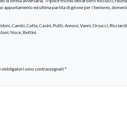
la difesa avversaria. Triplice fischio dell’arbitro Riccucci, risult
imo appuntamento ed ultima partita di girone per i Seniores, domen
oni, Cambi, Catta, Casini, Puliti, Annovi, Vanni, Orsucci, Ricciardi
stoni, Noce, Bettini.
i obbligatori sono contrassegnati
*