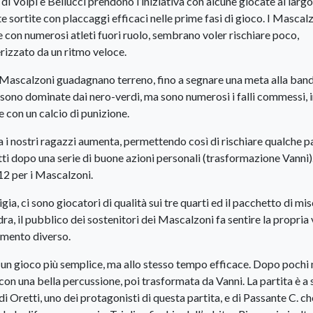
i di Volpi e Bellucci prendono l’iniziativa con alcune giocate al largo
 sortite con placcaggi efficaci nelle prime fasi di gioco. I Mascal
con numerosi atleti fuori ruolo, sembrano voler rischiare poco,
rizzato da un ritmo veloce.
i Mascalzoni guadagnano terreno, fino a segnare una meta alla band
, sono dominate dai nero-verdi, ma sono numerosi i falli commessi, in
 con un calcio di punizione.
ra i nostri ragazzi aumenta, permettendo così di rischiare qualche p
i dopo una serie di buone azioni personali (trasformazione Vanni).
 12 per i Mascalzoni.
gia, ci sono giocatori di qualità sui tre quarti ed il pacchetto di mis
ra, il pubblico dei sostenitori dei Mascalzoni fa sentire la propria
amento diverso.
un gioco più semplice, ma allo stesso tempo efficace. Dopo pochi 
con una bella percussione, poi trasformata da Vanni. La partita è a
i Oretti, uno dei protagonisti di questa partita, e di Passante C. ch