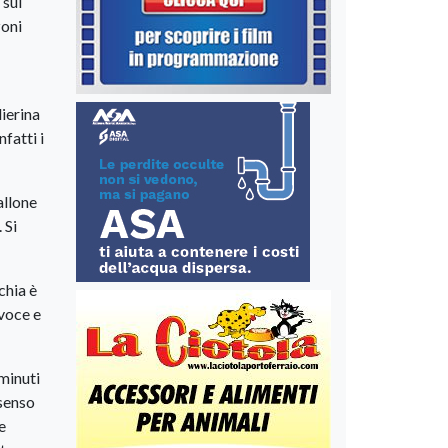
 sui
zoni
ierina
fatti i
allone
 Si
chia è
 voce e
minuti
 senso
e