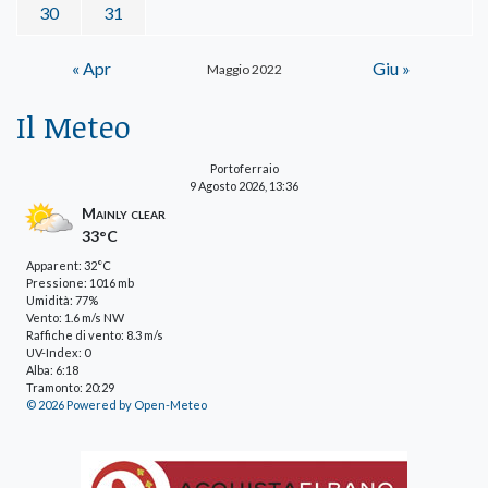
30
31
« Apr
Giu »
Maggio 2022
Il Meteo
Portoferraio
9 Agosto 2026, 13:36
Mainly clear
33°C
Apparent: 32°C
Pressione: 1016 mb
Umidità: 77%
Vento: 1.6 m/s NW
Raffiche di vento: 8.3 m/s
UV-Index: 0
Alba: 6:18
Tramonto: 20:29
© 2026 Powered by Open-Meteo