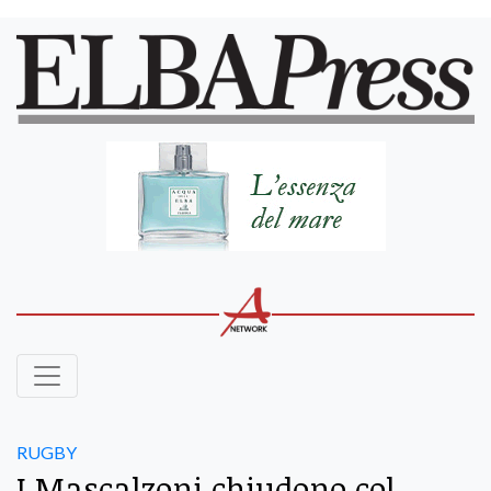
RUGBY
I Mascalzoni chiudono col