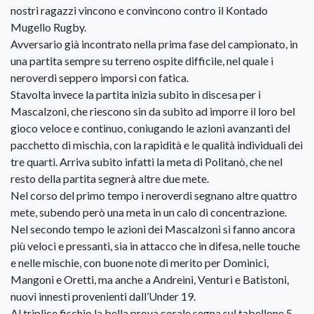
nostri ragazzi vincono e convincono contro il Kontado
Mugello Rugby.
Avversario già incontrato nella prima fase del campionato, in
una partita sempre su terreno ospite difficile, nel quale i
neroverdi seppero imporsi con fatica.
Stavolta invece la partita inizia subito in discesa per i
Mascalzoni, che riescono sin da subito ad imporre il loro bel
gioco veloce e continuo, coniugando le azioni avanzanti del
pacchetto di mischia, con la rapidità e le qualità individuali dei
tre quarti. Arriva subito infatti la meta di Politanò, che nel
resto della partita segnerà altre due mete.
Nel corso del primo tempo i neroverdi segnano altre quattro
mete, subendo però una meta in un calo di concentrazione.
Nel secondo tempo le azioni dei Mascalzoni si fanno ancora
più veloci e pressanti, sia in attacco che in difesa, nelle touche
e nelle mischie, con buone note di merito per Dominici,
Mangoni e Oretti, ma anche a Andreini, Venturi e Batistoni,
nuovi innesti provenienti dall’Under 19.
Al triplice fischio la bella prova corale segna sul tabellone 5-