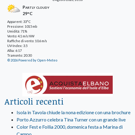
Partly cloudy
29°C
Apparent: 33°C
Pressione: 1015 mb
Umidità: 71%
Vento: 4.1 m/s NW
Raffiche di vento: 10.6 m/s
UV-Index: 3.5
Alba: 6:17
Tramonto: 20:30
© 2026 Powered by Open-Meteo
Articoli recenti
Isola in Tavola chiude la nona edizione con una brochure
Porto Azzurro celebra Tina Turner con un grande live
Color Fest e Follia 2000, domenica festa a Marina di
Campo