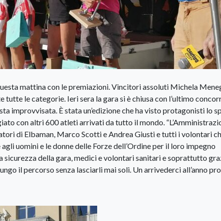
questa mattina con le premiazioni. Vincitori assoluti Michela Mene
tutte le categorie. Ieri sera la gara si è chiusa con l’ultimo concor
a improvvisata. È stata un’edizione che ha visto protagonisti lo s
ato con altri 600 atleti arrivati da tutto il mondo. “L’Amministraz
atori di Elbaman, Marco Scotti e Andrea Giusti e tutti i volontari c
agli uomini e le donne delle Forze dell’Ordine per il loro impegno
 sicurezza della gara, medici e volontari sanitari e soprattutto gra
 lungo il percorso senza lasciarli mai soli. Un arrivederci all’anno p