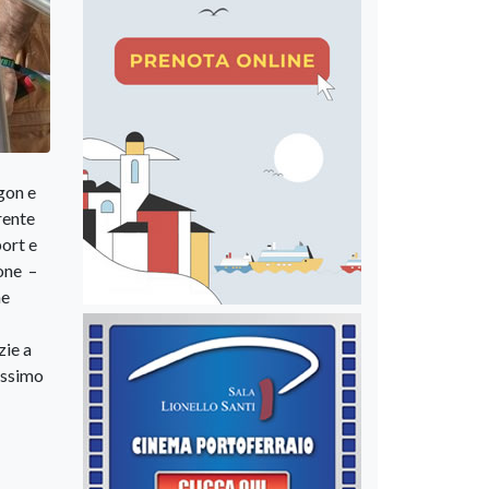
gon e
rente
port e
ione –
he
zie a
rossimo