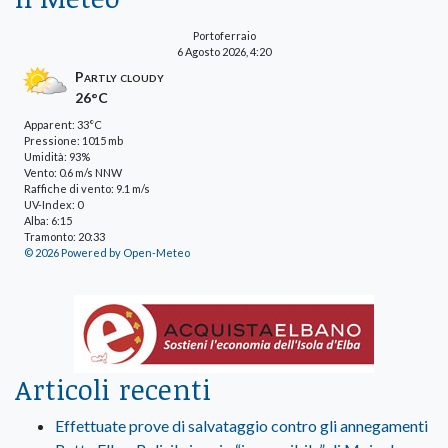
Portoferraio
6 Agosto 2026, 4:20
Partly cloudy
26°C
Apparent: 33°C
Pressione: 1015 mb
Umidità: 93%
Vento: 0.6 m/s NNW
Raffiche di vento: 9.1 m/s
UV-Index: 0
Alba: 6:15
Tramonto: 20:33
© 2026 Powered by Open-Meteo
Articoli recenti
Effettuate prove di salvataggio contro gli annegamenti