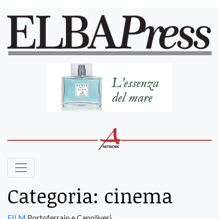
Categoria:
cinema
FILM
Portoferraio e Capoliveri