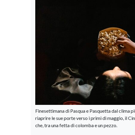
Finesettimana di Pasqua e Pasquetta dal clima piu
riaprire le sue porte verso i primi di maggio, il 
che, tra una fetta di colomba e un pezzo.