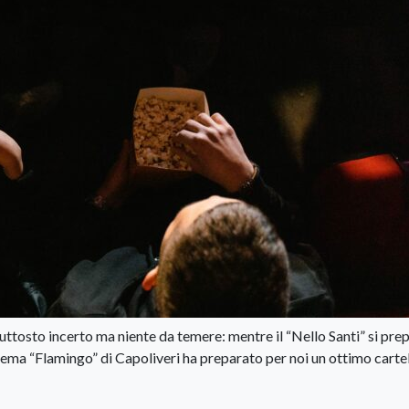
ttosto incerto ma niente da temere: mentre il “Nello Santi” si pre
Cinema “Flamingo” di Capoliveri ha preparato per noi un ottimo carte