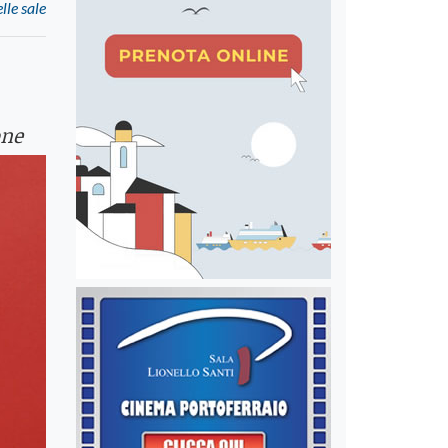
le sale
one