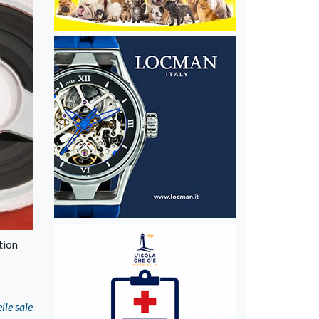
tion
le sale