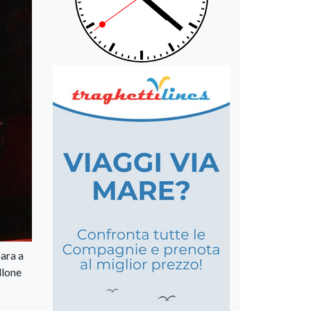
para a
llone