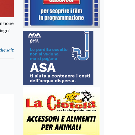
enzione
mingo”
le sale