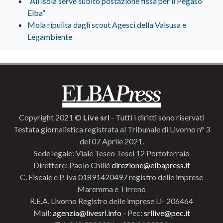
“All’isola serve subito postazione fissa per il Pegaso
Elba”
Mola ripulita dagli scout Agesci della Valsusa e
Legambiente
Copyright 2021 ©
Live srl
- Tutti i diritti sono riservati
Testata giornalistica registrata al Tribunale di Livorno n° 3
del 07 Aprile 2021.
Sede legale: Viale Teseo Tesei 12 Portoferraio
Direttore: Paolo Chillè
direzione@elbapress.it
C. Fiscale e P. Iva 01891420497 registro delle imprese
Maremma e Tirreno
R.E.A. Livorno Registro delle imprese Li- 206464
Mail:
agenzia@livesrl.info
- Pec:
srllive@pec.it