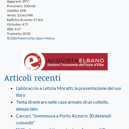
Apparent: 35°C
Pressione: 1014 mb
Umidità: 65%
Vento: 3.2 m/s NW
Raffiche di vento: 9.7 m/s
UV-Index: 4.75
Alba: 6:17
Tramonto: 20:30
© 2026 Powered by Open-Meteo
Articoli recenti
L’abbraccio a Letizia Moratti, la presentazione del suo
libro
Tenta di entrare nelle case armato di un coltello,
denunciato
Carceri, “Sommossa a Porto Azzurro 30 detenuti
coinvolti”