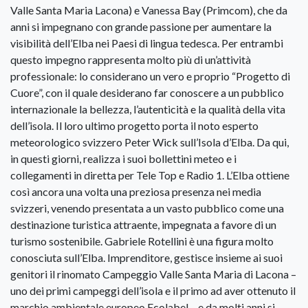
Valle Santa Maria Lacona) e Vanessa Bay (Primcom), che da
anni si impegnano con grande passione per aumentare la
visibilità dell’Elba nei Paesi di lingua tedesca. Per entrambi
questo impegno rappresenta molto più di un’attività
professionale: lo considerano un vero e proprio “Progetto di
Cuore”, con il quale desiderano far conoscere a un pubblico
internazionale la bellezza, l’autenticità e la qualità della vita
dell’isola. Il loro ultimo progetto porta il noto esperto
meteorologico svizzero Peter Wick sull’Isola d’Elba. Da qui,
in questi giorni, realizza i suoi bollettini meteo e i
collegamenti in diretta per Tele Top e Radio 1. L’Elba ottiene
così ancora una volta una preziosa presenza nei media
svizzeri, venendo presentata a un vasto pubblico come una
destinazione turistica attraente, impegnata a favore di un
turismo sostenibile. Gabriele Rotellini è una figura molto
conosciuta sull’Elba. Imprenditore, gestisce insieme ai suoi
genitori il rinomato Campeggio Valle Santa Maria di Lacona –
uno dei primi campeggi dell’isola e il primo ad aver ottenuto il
marchio ambientale europeo Ecolabel – e da molti anni si