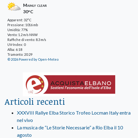
Mainly clear
30°C
Apparent: 32°C
Pressione: 1016 mb
Umidità: 77%
Vento: 1.2 m/s NNW
Raffiche di vento: 8.3 m/s
UV-Index: 0
Alba: 6:18
Tramonto: 20:29
© 2026 Powered by Open-Meteo
Articoli recenti
XXXVIII Rallye Elba Storico Trofeo Locman Italy entra
nel vivo
La musica de “Le Storie Necessarie” a Rio Elba il 10
agosto