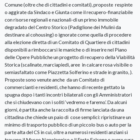
Comune (oltre che di cittadini e comitati), proposte respinte
o aggirate da Sindaco e Giunta come il recupero-finanziabile
con risorse regionali e nazionali-di un primo immobile
degradato del Centro Storico (Padiglione dei Mulini da
destinare al cohousing) o ignorate come quella di procedere
alla elezione diretta di un Comitato di Quartiere di cittadini
disponibili a rimboccarsi le maniche o di inserire nel Piano
delle Opere Pubbliche un progetto di recupero della Viabilità
Storica (scalinate, marciapiedi, aree in calcare rosa visibile o
semiasfaltato come Piazzetta Solferino e strade in granito, ).
Proposte sono venute anche da un Comitato di
commercianti e residenti, che hanno di recente gettato la
spugna dopo i tanti incontri bilaterali con gli Amministratori
che si chiudevano con i soliti ‘vedremo e faremo’. Da alcuni
giorni, è partita anche la raccolta di firme lanciata da una
cittadina che chiede un paio di cose semplici: ripristinare un
minimo di trasporto pubblico di un piccolo bus o auto per la
parte alta del CS in cui, oltre a numerosi residenti anziani si
trovano il Museo Napoleonico e il Forte Falcone e avere cura