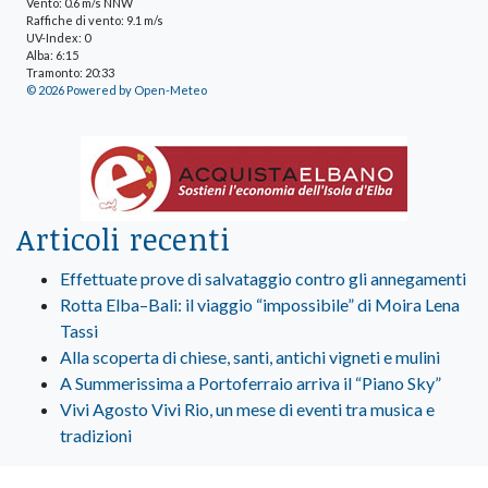
Vento: 0.6 m/s NNW
Raffiche di vento: 9.1 m/s
UV-Index: 0
Alba: 6:15
Tramonto: 20:33
© 2026 Powered by Open-Meteo
Articoli recenti
Effettuate prove di salvataggio contro gli annegamenti
Rotta Elba–Bali: il viaggio “impossibile” di Moira Lena
Tassi
Alla scoperta di chiese, santi, antichi vigneti e mulini
A Summerissima a Portoferraio arriva il “Piano Sky”
Vivi Agosto Vivi Rio, un mese di eventi tra musica e
tradizioni