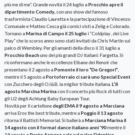
più me di me”. Grande novità il 24 luglio a
Procchio apre il
dipartimento Comedy,
con uno show del famoso
trasformista Claudio Lauretta e la partecipazione di Vincenzo
Comunale e Matteo Cesca già comici visti a Zelig e Colorado.
Tornano a
Marina di Campo il 25 luglio
i “Coldplay , dei Live
Play” che lo scorso anno sono stati invitati da Chris Martin sul
palco di Wembley. Per gli amanti della disco il 31 luglio a
Procchio Beach
uno dei più grandi DJ italiani: Fargetta. Si
riconfermano anche le eccellenze Elbane dei Renoir che
presentano il 2 agosto a
Pomonte il loro “De Gregori”
,
mentre il 5 agosto a
Portoferraio ci sarà uno Special Event
con Zucchero degli O.I&B. la miglior tribute italiana.
L’8
agosto Marcina Marina
con il concerto più Rock di tutti con
gli U2 degli Achtung Baby European Tour.
Novità per il cartellone
degli EMA il 9 agosto a Marciana
arriva Eros the best tribute, mentre a
Poggio il 13 agosto
ritorna il Battisti Memorial. Si ballerà a
Marciana Marina il
14 agosto con il format dance italiano anni ’90
mentre il
19 agosto
a Porto Azzurro sale sul palco l’identico