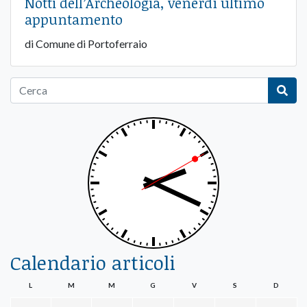
Notti dell’Archeologia, venerdì ultimo
appuntamento
di Comune di Portoferraio
Calendario articoli
L
M
M
G
V
S
D