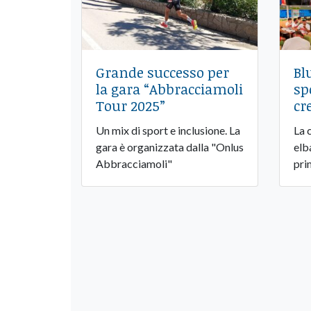
Grande successo per
Bl
la gara “Abbracciamoli
sp
Tour 2025”
cr
Un mix di sport e inclusione. La
La 
gara è organizzata dalla "Onlus
elb
Abbracciamoli"
pri