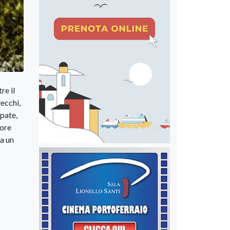
re il
ecchi,
ipate,
 ore
la un