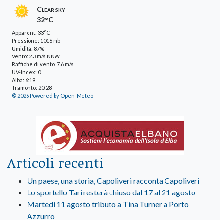
Clear sky
32°C
Apparent: 33°C
Pressione: 1016 mb
Umidità: 87%
Vento: 2.3 m/s NNW
Raffiche di vento: 7.6 m/s
UV-Index: 0
Alba: 6:19
Tramonto: 20:28
© 2026 Powered by Open-Meteo
Articoli recenti
Un paese, una storia, Capoliveri racconta Capoliveri
Lo sportello Tari resterà chiuso dal 17 al 21 agosto
Martedì 11 agosto tributo a Tina Turner a Porto
Azzurro