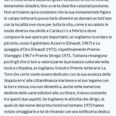
lentamente sbiadire, fino a certe diatribe catastali postume.
Non arriviamo qui a sostenere che la sua monumentale figura
in campo letterario possa farlo divenire un domani un tutt’uno
con la località ove visse per tutta la vita, come è accaduto in
modo diverso ma simile a Carducci o a Merisi e dove
compose le sue opere più importanti, se vogliamo ricordare le
più note, ossia Il gabbiano Azzurro (Einaudi, 1967) e La
spiaggia d’Oro (Einaudi 1971), rispettivamente Premio
Viareggio 1967 e Premio Strega 1971. Tuttavia rimangono
pochi gli sforzi tesi a valorizzarne la presenza culturale nella
nostra cittadina, se togliamo il nostro Premio letterario La
Tore che certo vuole essere dedicato con la sua assenza della
‘doppia erre’ alla cittandinanza marinese e al suo legame con
la torre stessa, ma non dimentica, anche nelle numerose
dediche delle varie edizioni allo scrittore, il nesso esistente
tra questi due aspetti. Se togliamo le attività che dirigo, le
quali sin dal nome del primo hotel nel lontano 1972 hanno
voluto omaggiarlo e lui di rimando con una bellissima dedica