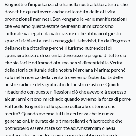
Brignetti e l’importanza che ha nella nostra letteratura e che
dovrebbe quindi avere anche nell’ambito delle attività
promozionali marinesi. Ben vengano le varie manifestazioni
che vediamo questa estate delineanti un microcosmo
culturale variegato da valorizzare e che abbiano il giusto
spazio i richiami ai noti sceneggiati televisivi, fin dall’ingresso
della nostra cittadina perché il turismo nutrendosi di
spensieratezza e di serenità deve essere pregno di tutto ciò
che sia facile ed immediato, ma non si dimentichi la Verità
della storia culturale della nostra Marciana Marina: perché
solo nella ricerca della verità troveremo l’autenticità delle
nostre radici e del significato del nostro esistere. Quindi,
ribadendo con queste riflessioni ciò che avevo già espresso
alcuni anni orsono, mi chiedo quando avremo la forza di porre
Raffaello Brignetti nello spazio culturale e storico che
merita? Quando avremo tutti la certezza che le nuove
generazioni, triturate da bit martellanti e filastrocche che
potrebbero essere state scritte ad Amsterdam o nella
periferia di Cesano Boscone, si meriterebbero di più di