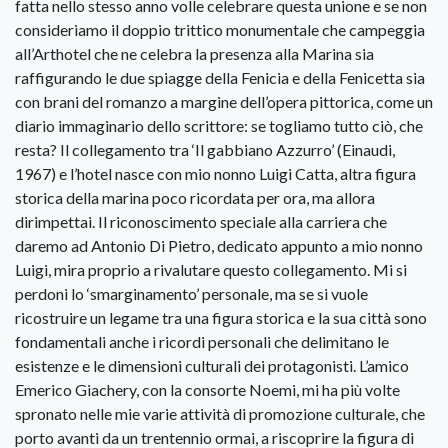
fatta nello stesso anno volle celebrare questa unione e se non
consideriamo il doppio trittico monumentale che campeggia
all’Arthotel che ne celebra la presenza alla Marina sia
raffigurando le due spiagge della Fenicia e della Fenicetta sia
con brani del romanzo a margine dell’opera pittorica, come un
diario immaginario dello scrittore: se togliamo tutto ciò, che
resta? Il collegamento tra ‘Il gabbiano Azzurro’ (Einaudi,
1967) e l’hotel nasce con mio nonno Luigi Catta, altra figura
storica della marina poco ricordata per ora, ma allora
dirimpettai. Il riconoscimento speciale alla carriera che
daremo ad Antonio Di Pietro, dedicato appunto a mio nonno
Luigi, mira proprio a rivalutare questo collegamento. Mi si
perdoni lo ‘smarginamento’ personale, ma se si vuole
ricostruire un legame tra una figura storica e la sua città sono
fondamentali anche i ricordi personali che delimitano le
esistenze e le dimensioni culturali dei protagonisti. L’amico
Emerico Giachery, con la consorte Noemi, mi ha più volte
spronato nelle mie varie attività di promozione culturale, che
porto avanti da un trentennio ormai, a riscoprire la figura di