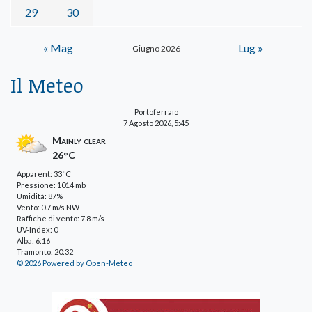
29
30
« Mag
Lug »
Giugno 2026
Il Meteo
Portoferraio
7 Agosto 2026, 5:45
Mainly clear
26°C
Apparent: 33°C
Pressione: 1014 mb
Umidità: 87%
Vento: 0.7 m/s NW
Raffiche di vento: 7.8 m/s
UV-Index: 0
Alba: 6:16
Tramonto: 20:32
© 2026 Powered by Open-Meteo