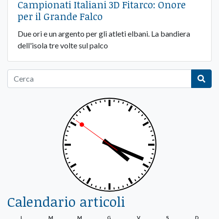
Campionati Italiani 3D Fitarco: Onore
per il Grande Falco
Due ori e un argento per gli atleti elbani. La bandiera
dell'isola tre volte sul palco
Calendario articoli
L
M
M
G
V
S
D