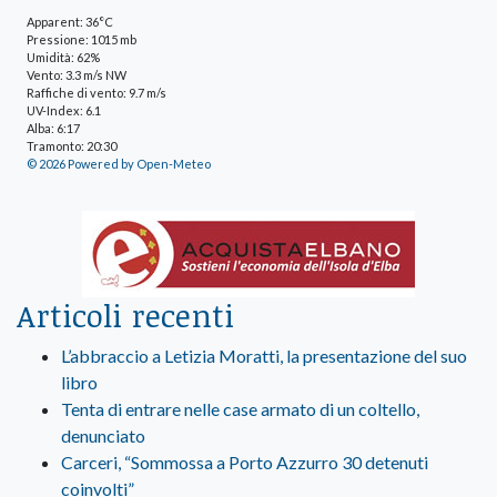
Apparent: 36°C
Pressione: 1015 mb
Umidità: 62%
Vento: 3.3 m/s NW
Raffiche di vento: 9.7 m/s
UV-Index: 6.1
Alba: 6:17
Tramonto: 20:30
© 2026 Powered by Open-Meteo
Articoli recenti
L’abbraccio a Letizia Moratti, la presentazione del suo
libro
Tenta di entrare nelle case armato di un coltello,
denunciato
Carceri, “Sommossa a Porto Azzurro 30 detenuti
coinvolti”