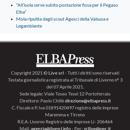
“All’isola serve subito postazione fissa per il Pegaso
Elba”
Mola ripulita dagli scout Agesci della Valsusa e
Legambiente
Copyright 2021 ©
Live srl
- Tutti i diritti sono riservati
Testata giornalistica registrata al Tribunale di Livorno n° 3
del 07 Aprile 2021.
Sede legale: Viale Teseo Tesei 12 Portoferraio
Direttore: Paolo Chillè
direzione@elbapress.it
C. Fiscale e P. Iva 01891420497 registro delle imprese
Maremma e Tirreno
R.E.A. Livorno Registro delle imprese Li- 206464
Mail:
agenzia@livesrl.info
- Pec:
srllive@pec.it