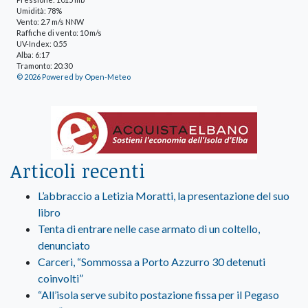
Umidità: 78%
Vento: 2.7 m/s NNW
Raffiche di vento: 10 m/s
UV-Index: 0.55
Alba: 6:17
Tramonto: 20:30
© 2026 Powered by Open-Meteo
Articoli recenti
L’abbraccio a Letizia Moratti, la presentazione del suo
libro
Tenta di entrare nelle case armato di un coltello,
denunciato
Carceri, “Sommossa a Porto Azzurro 30 detenuti
coinvolti”
“All’isola serve subito postazione fissa per il Pegaso