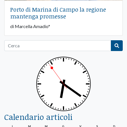
Porto di Marina di Campo la regione
mantenga promesse
di Marcella Amadio*
Calendario articoli
L
M
M
G
V
S
D