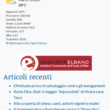
28°C
Apparent: 33°C
Pressione: 1015 mb
Umidità: 82%
Vento: 1.2 m/s WNW
Raffiche di vento: 9 m/s
UV-Index: 0.75
Alba: 6:15
Tramonto: 20:33
© 2026 Powered by Open-Meteo
Articoli recenti
Effettuate prove di salvataggio contro gli annegamenti
Rotta Elba–Bali: il viaggio “impossibile” di Moira Lena
Tassi
Alla scoperta di chiese, santi, antichi vigneti e mulini
A Summerissima a Portoferraio arriva il “Piano Sky”