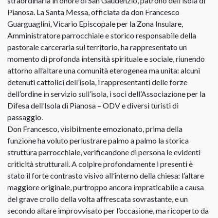
straordinaria in onore di San Gaudenzio, patrono dell’isola di
Pianosa. La Santa Messa, officiata da don Francesco
Guarguaglini, Vicario Episcopale per la Zona Insulare,
Amministratore parrocchiale e storico responsabile della
pastorale carceraria sul territorio, ha rappresentato un
momento di profonda intensità spirituale e sociale, riunendo
attorno all’altare una comunità eterogenea ma unita: alcuni
detenuti cattolici dell’isola, i rappresentanti delle forze
dell’ordine in servizio sull’isola, i soci dell’Associazione per la
Difesa dell’Isola di Pianosa – ODV e diversi turisti di
passaggio.
Don Francesco, visibilmente emozionato, prima della
funzione ha voluto perlustrare palmo a palmo la storica
struttura parrocchiale, verificandone di persona le evidenti
criticità strutturali. A colpire profondamente i presenti è
stato il forte contrasto visivo all’interno della chiesa: l’altare
maggiore originale, purtroppo ancora impraticabile a causa
del grave crollo della volta affrescata sovrastante, e un
secondo altare improvvisato per l’occasione, ma ricoperto da