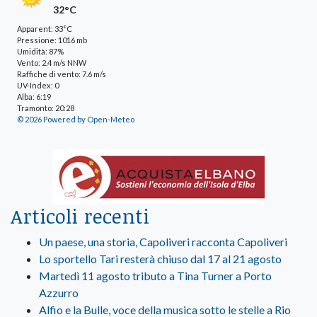
32°C
Apparent: 33°C
Pressione: 1016 mb
Umidità: 87%
Vento: 2.4 m/s NNW
Raffiche di vento: 7.6 m/s
UV-Index: 0
Alba: 6:19
Tramonto: 20:28
© 2026 Powered by Open-Meteo
Articoli recenti
Un paese, una storia, Capoliveri racconta Capoliveri
Lo sportello Tari resterà chiuso dal 17 al 21 agosto
Martedì 11 agosto tributo a Tina Turner a Porto
Azzurro
Alfio e la Bulle, voce della musica sotto le stelle a Rio