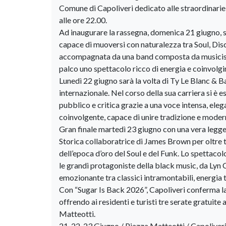
Comune di Capoliveri dedicato alle straordinarie i
alle ore 22.00.
Ad inaugurare la rassegna, domenica 21 giugno, sar
capace di muoversi con naturalezza tra Soul, Dis
accompagnata da una band composta da musicisti di
palco uno spettacolo ricco di energia e coinvolg
Lunedì 22 giugno sarà la volta di Ty Le Blanc & B
internazionale. Nel corso della sua carriera si è es
pubblico e critica grazie a una voce intensa, e
coinvolgente, capace di unire tradizione e modern
Gran finale martedì 23 giugno con una vera leg
Storica collaboratrice di James Brown per oltre t
dell’epoca d’oro del Soul e del Funk. Lo spettaco
le grandi protagoniste della black music, da Lyn
emozionante tra classici intramontabili, energia t
Con “Sugar Is Back 2026”, Capoliveri conferma la 
offrendo ai residenti e turisti tre serate gratuite
Matteotti.
21-22-23 Giugno / Piazza Matteotti / Capoliveri 