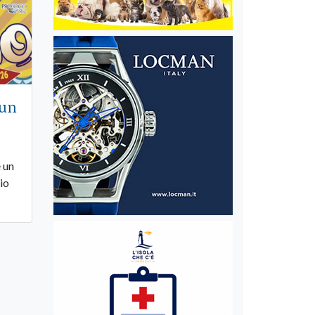
 un
 un
io