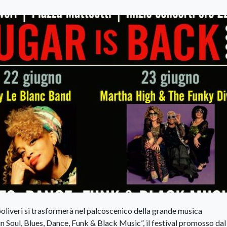
liveri si trasformerà nel palcoscenico della grande musica
n Soul, Blues, Dance, Funk & Black Music”, il festival promosso dal