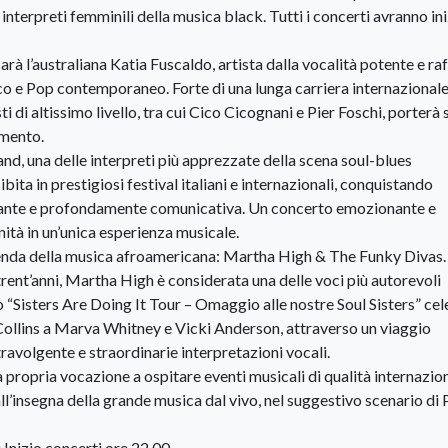
nterpreti femminili della musica black. Tutti i concerti avranno in
à l’australiana Katia Fuscaldo, artista dalla vocalità potente e raf
co e Pop contemporaneo. Forte di una lunga carriera internazionale
 altissimo livello, tra cui Cico Cicognani e Pier Foschi, porterà 
imento.
and, una delle interpreti più apprezzate della scena soul-blues
ibita in prestigiosi festival italiani e internazionali, conquistando
legante e profondamente comunicativa. Un concerto emozionante e
ità in un’unica esperienza musicale.
genda della musica afroamericana: Martha High & The Funky Divas.
rent’anni, Martha High è considerata una delle voci più autorevoli
lo “Sisters Are Doing It Tour – Omaggio alle nostre Soul Sisters” ce
 Collins a Marva Whitney e Vicki Anderson, attraverso un viaggio
ravolgente e straordinarie interpretazioni vocali.
propria vocazione a ospitare eventi musicali di qualità internazion
 all’insegna della grande musica dal vivo, nel suggestivo scenario di
Inizio concerti ore 22.00