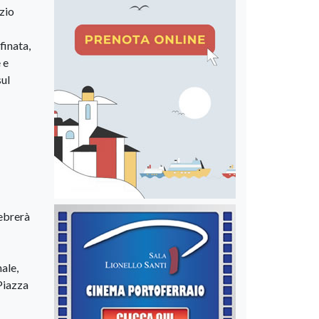
izio
finata,
 e
sul
lebrerà
ale,
 Piazza