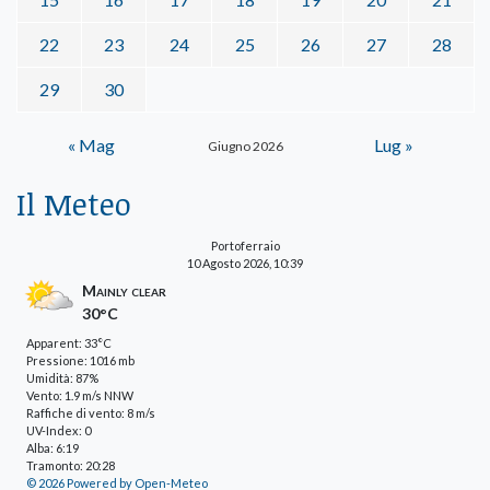
22
23
24
25
26
27
28
29
30
« Mag
Lug »
Giugno 2026
Il Meteo
Portoferraio
10 Agosto 2026, 10:39
Mainly clear
30°C
Apparent: 33°C
Pressione: 1016 mb
Umidità: 87%
Vento: 1.9 m/s NNW
Raffiche di vento: 8 m/s
UV-Index: 0
Alba: 6:19
Tramonto: 20:28
© 2026 Powered by Open-Meteo