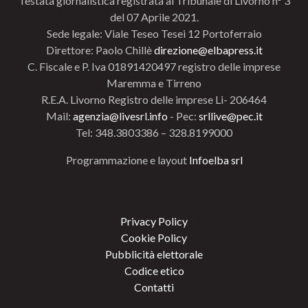
Testata giornalistica registrata al Tribunale di Livorno n° 3
del 07 Aprile 2021.
Sede legale: Viale Teseo Tesei 12 Portoferraio
Direttore: Paolo Chillè
direzione@elbapress.it
C. Fiscale e P. Iva 01891420497 registro delle imprese
Maremma e Tirreno
R.E.A. Livorno Registro delle imprese Li- 206464
Mail:
agenzia@livesrl.info
- Pec:
srllive@pec.it
Tel: 348.3803386 – 328.8199000
Programmazione e layout
Infoelba srl
Privacy Policy
Cookie Policy
Pubblicità elettorale
Codice etico
Contatti