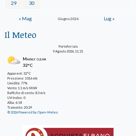
29
30
« Mag
Lug »
Giugno 2026
Il Meteo
Portoferraio
9 Agosto 2026, 11:21
Mainly clear
32°C
Apparent: 32°C
Pressione: 1016 mb
Umidità: 77%
Vento: 1.1 m/s NNW
Raffiche di vento: 8.3 m/s
UV-Index: 0
Alba: 6:18
Tramonto: 20:29
© 2026 Powered by Open-Meteo