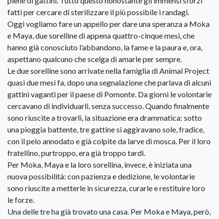
piene di gattini. Tutto questo nonostante gli immensi sforzi
fatti per cercare di sterilizzare il più possibile i randagi.
Oggi vogliamo fare un appello per dare una speranza a Moka
e Maya, due sorelline di appena quattro-cinque mesi, che
hanno già conosciuto l’abbandono, la fame e la paura e, ora,
aspettano qualcuno che scelga di amarle per sempre.
Le due sorelline sono arrivate nella famiglia di Animal Project
quasi due mesi fa, dopo una segnalazione che parlava di alcuni
gattini vaganti per il paese di Pomonte. Da giorni le volontarie
cercavano di individuarli, senza successo. Quando finalmente
sono riuscite a trovarli, la situazione era drammatica: sotto
una pioggia battente, tre gattine si aggiravano sole, fradice,
con il pelo annodato e già colpite da larve di mosca. Per il loro
fratellino, purtroppo, era già troppo tardi.
Per Moka, Maya e la loro sorellina, invece, è iniziata una
nuova possibilità: con pazienza e dedizione, le volontarie
sono riuscite a metterle in sicurezza, curarle e restituire loro
le forze.
Una delle tre ha già trovato una casa. Per Moka e Maya, però,