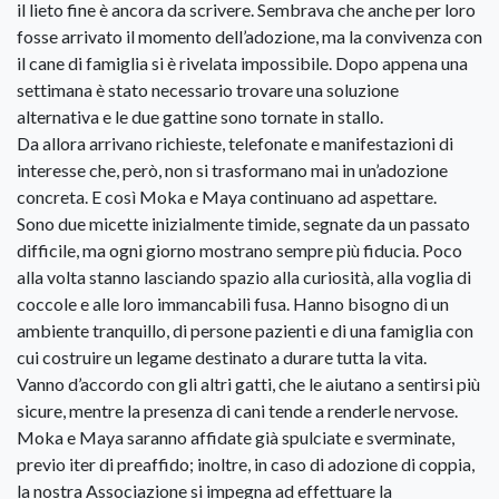
il lieto fine è ancora da scrivere. Sembrava che anche per loro
fosse arrivato il momento dell’adozione, ma la convivenza con
il cane di famiglia si è rivelata impossibile. Dopo appena una
settimana è stato necessario trovare una soluzione
alternativa e le due gattine sono tornate in stallo.
Da allora arrivano richieste, telefonate e manifestazioni di
interesse che, però, non si trasformano mai in un’adozione
concreta. E così Moka e Maya continuano ad aspettare.
Sono due micette inizialmente timide, segnate da un passato
difficile, ma ogni giorno mostrano sempre più fiducia. Poco
alla volta stanno lasciando spazio alla curiosità, alla voglia di
coccole e alle loro immancabili fusa. Hanno bisogno di un
ambiente tranquillo, di persone pazienti e di una famiglia con
cui costruire un legame destinato a durare tutta la vita.
Vanno d’accordo con gli altri gatti, che le aiutano a sentirsi più
sicure, mentre la presenza di cani tende a renderle nervose.
Moka e Maya saranno affidate già spulciate e sverminate,
previo iter di preaffido; inoltre, in caso di adozione di coppia,
la nostra Associazione si impegna ad effettuare la