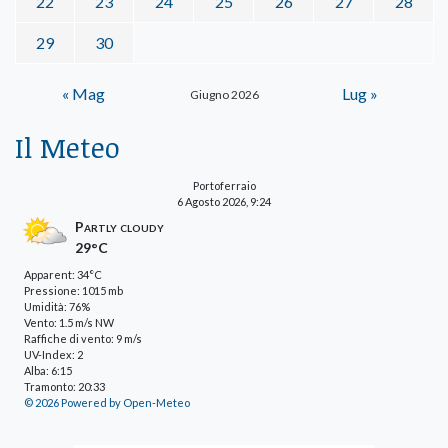
22
23
24
25
26
27
28
29
30
« Mag
Lug »
Giugno 2026
Il Meteo
Portoferraio
6 Agosto 2026, 9:24
Partly cloudy
29°C
Apparent: 34°C
Pressione: 1015 mb
Umidità: 76%
Vento: 1.5 m/s NW
Raffiche di vento: 9 m/s
UV-Index: 2
Alba: 6:15
Tramonto: 20:33
© 2026 Powered by Open-Meteo