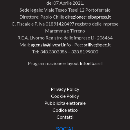
del 07 Aprile 2021.
Sede legale: Viale Teseo Tesei 12 Portoferraio
Direttore: Paolo Chillè
direzione@elbapress.it
C. Fiscale e P. Iva 01891420497 registro delle imprese
Maremma e Tirreno
R.E.A. Livorno Registro delle imprese Li- 206464
Mail:
agenzia@livesrl.info
- Pec:
srllive@pec.it
Tel: 348.3803386 – 328.8199000
Programmazione e layout
Infoelba srl
Privacy Policy
Cookie Policy
Pubblicità elettorale
Codice etico
Contatti
SOCIAL