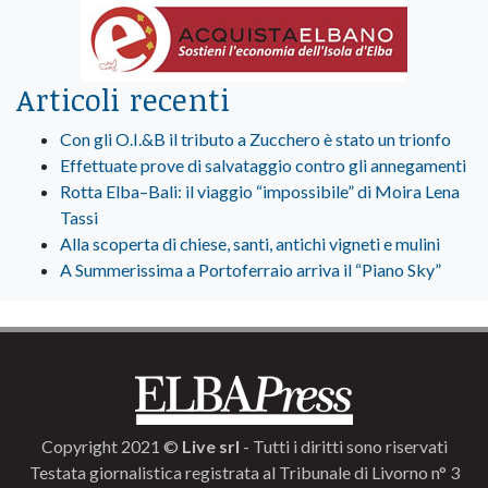
Articoli recenti
Con gli O.I.&B il tributo a Zucchero è stato un trionfo
Effettuate prove di salvataggio contro gli annegamenti
Rotta Elba–Bali: il viaggio “impossibile” di Moira Lena
Tassi
Alla scoperta di chiese, santi, antichi vigneti e mulini
A Summerissima a Portoferraio arriva il “Piano Sky”
Copyright 2021 ©
Live srl
- Tutti i diritti sono riservati
Testata giornalistica registrata al Tribunale di Livorno n° 3