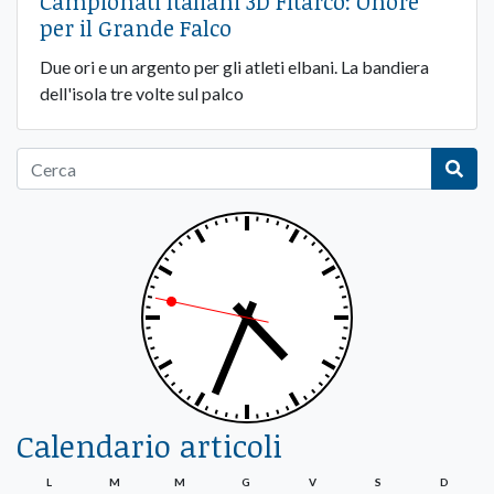
Campionati Italiani 3D Fitarco: Onore
per il Grande Falco
Due ori e un argento per gli atleti elbani. La bandiera
dell'isola tre volte sul palco
Calendario articoli
L
M
M
G
V
S
D