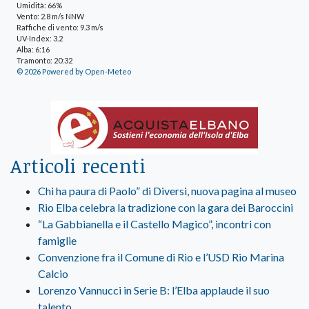
Umidità: 66%
Vento: 2.8 m/s NNW
Raffiche di vento: 9.3 m/s
UV-Index: 3.2
Alba: 6:16
Tramonto: 20:32
© 2026 Powered by Open-Meteo
Articoli recenti
Chi ha paura di Paolo” di Diversi, nuova pagina al museo
Rio Elba celebra la tradizione con la gara dei Baroccini
“La Gabbianella e il Castello Magico”, incontri con
famiglie
Convenzione fra il Comune di Rio e l’USD Rio Marina
Calcio
Lorenzo Vannucci in Serie B: l’Elba applaude il suo
talento