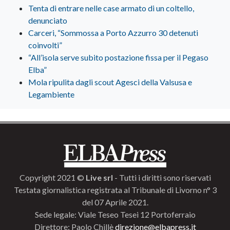
Tenta di entrare nelle case armato di un coltello,
denunciato
Carceri, “Sommossa a Porto Azzurro 30 detenuti
coinvolti”
“All’isola serve subito postazione fissa per il Pegaso
Elba”
Mola ripulita dagli scout Agesci della Valsusa e
Legambiente
Copyright 2021 ©
Live srl
- Tutti i diritti sono riservati
Testata giornalistica registrata al Tribunale di Livorno n° 3
del 07 Aprile 2021.
Sede legale: Viale Teseo Tesei 12 Portoferraio
Direttore: Paolo Chillè
direzione@elbapress.it