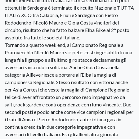
nome dell’Elba in tutta Italia. La scorsa settimana con i podi
ottenuti in Sardegna è terminato il circuito Nazionale TUTTA
ITALIA XCO tra Calabria, Friuli e Sardegna con Pietro
Rododendro, Nicolò Mauro e Gioia Costa vincitori del
circuito, risultato che ha fatto balzare Elba Bike al 2° posto
assoluto fra tutte le società Italiane.
Tornando a questo week end, al Campionato Regionale a
Pratovecchio Nicolò Mauro si ripete: costringe subito in una
lunga fila il gruppo e all’ultimo giro stacca decisamente gli
avversari vincendo in solitaria. Anche Gioia Costa nella
categoria Allieve riesce a portare all’Elba la maglia di
campionessa Regionale. Stesso risultato con vittoria anche
per Asia Cortesi che veste la maglia di Campione Regionale
felice di aver affrontato un percorso reso impegnativo da
salti, rock garden e contropendenze con ritmo vincente. Due
secondi posti e podio anche come vice campioni regionali per
i fratelli Anna e Pietro Rododendro, autori di una gara in
continua crescita in due categorie impegnative e con
avversari di livello Italiano. Fra gli allievi altra giornata