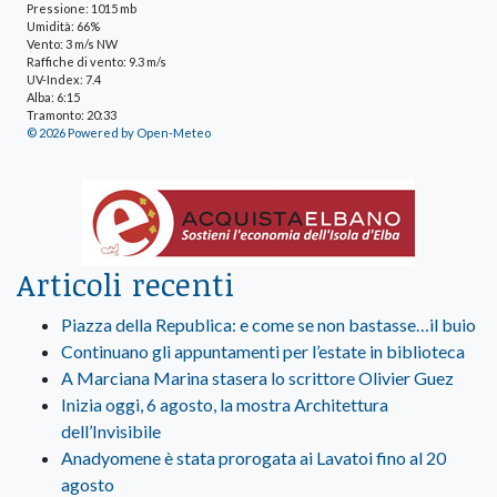
Pressione: 1015 mb
Umidità: 66%
Vento: 3 m/s NW
Raffiche di vento: 9.3 m/s
UV-Index: 7.4
Alba: 6:15
Tramonto: 20:33
© 2026 Powered by Open-Meteo
Articoli recenti
Piazza della Republica: e come se non bastasse…il buio
Continuano gli appuntamenti per l’estate in biblioteca
A Marciana Marina stasera lo scrittore Olivier Guez
Inizia oggi, 6 agosto, la mostra Architettura
dell’Invisibile
Anadyomene è stata prorogata ai Lavatoi fino al 20
agosto