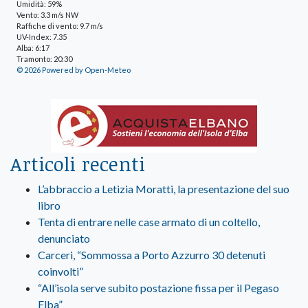
Umidità: 59%
Vento: 3.3 m/s NW
Raffiche di vento: 9.7 m/s
UV-Index: 7.35
Alba: 6:17
Tramonto: 20:30
© 2026 Powered by Open-Meteo
Articoli recenti
L’abbraccio a Letizia Moratti, la presentazione del suo
libro
Tenta di entrare nelle case armato di un coltello,
denunciato
Carceri, “Sommossa a Porto Azzurro 30 detenuti
coinvolti”
“All’isola serve subito postazione fissa per il Pegaso
Elba”