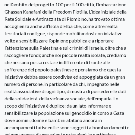
nell’ambito del progetto 100 porti 100 città, l’imbarcazione
Ghassan Kanafani della Freedom Flotilla. L’idea iniziale della
Rete Solidale e Antirazzista di Piombino, ha trovato ottima
accoglienza anche all’Isola d’Elba che, come altre realtà
territoriali contigue, risponde mobilitandosi con iniziative
volte a sensibilizzare l’opinione pubblica e a riportare
l’attenzione sulla Palestina e sui crimini di Israele, oltre che a
raccogliere fondi; anche noi piccole realtà isolate, crediamo
che nessuno possa restare indifferente di fronte alle
sofferenze del popolo palestinese e pensiamo che questa
iniziativa debba essere condivisa ed appoggiata da un gran
numero di persone, in particolare da chi, impegnato nelle
realtà associative di ogni tipo, dimostra di possedere le doti
della solidarietà, della vicinanza sociale, dell’empatia. Lo
scopo dell’iniziativa è duplice: da un lato informare e
sensibilizzare la popolazione sul genocidio in corso a Gaza
dove uomini, donne e bambini abitano ancora in
accampamenti fatiscenti e sono soggetti a bombardamenti e
ad ogni genere di vessazioni e privazioni, in particolare