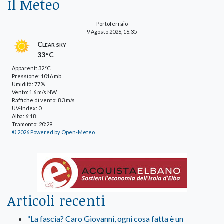
Il Meteo
Portoferraio
9 Agosto 2026, 16:35
Clear sky
33°C
Apparent: 32°C
Pressione: 1016 mb
Umidità: 77%
Vento: 1.6 m/s NW
Raffiche di vento: 8.3 m/s
UV-Index: 0
Alba: 6:18
Tramonto: 20:29
© 2026 Powered by Open-Meteo
Articoli recenti
“La fascia? Caro Giovanni, ogni cosa fatta è un