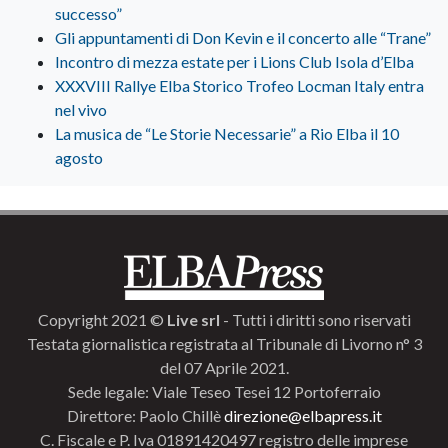
successo”
Gli appuntamenti di Don Kevin e il concerto alle “Trane”
Incontro di mezza estate per i Lions Club Isola d’Elba
XXXVIII Rallye Elba Storico Trofeo Locman Italy entra
nel vivo
La musica de “Le Storie Necessarie” a Rio Elba il 10
agosto
Copyright 2021 ©
Live srl
- Tutti i diritti sono riservati
Testata giornalistica registrata al Tribunale di Livorno n° 3
del 07 Aprile 2021.
Sede legale: Viale Teseo Tesei 12 Portoferraio
Direttore: Paolo Chillè
direzione@elbapress.it
C. Fiscale e P. Iva 01891420497 registro delle imprese