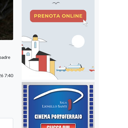
 padre
26 7:40