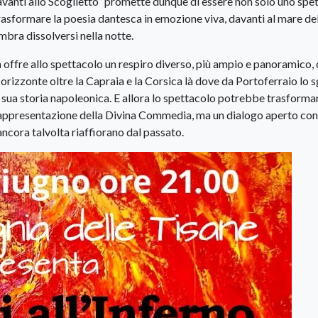
vanti allo Scoglietto” promette dunque di essere non solo uno spe
asformare la poesia dantesca in emozione viva, davanti al mare del
embra dissolversi nella notte.
 offre allo spettacolo un respiro diverso, più ampio e panoramico, 
orizzonte oltre la Capraia e la Corsica là dove da Portoferraio lo 
sua storia napoleonica. E allora lo spettacolo potrebbe trasformar
rappresentazione della Divina Commedia, ma un dialogo aperto con 
 ancora talvolta riaffiorano dal passato.