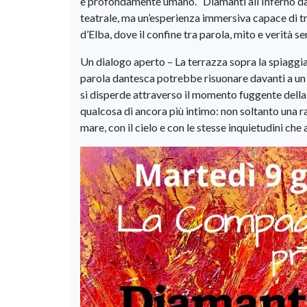
e profondamente umano. “Diamanti all’Inferno da
teatrale, ma un’esperienza immersiva capace di tr
d’Elba, dove il confine tra parola, mito e verità s
Un dialogo aperto – La terrazza sopra la spiaggia
parola dantesca potrebbe risuonare davanti a un 
si disperde attraverso il momento fuggente della 
qualcosa di ancora più intimo: non soltanto una 
mare, con il cielo e con le stesse inquietudini che