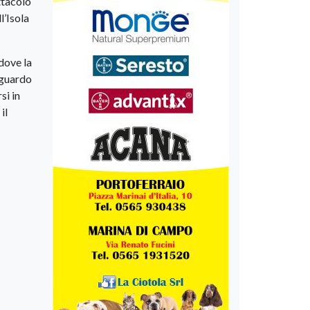
ttacolo
l’Isola
dove la
sguardo
si in
il