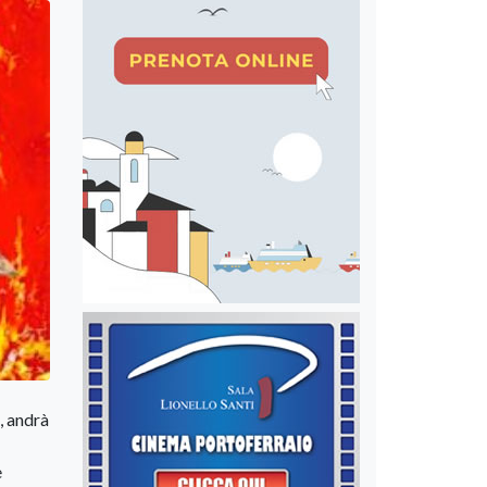
, andrà
e