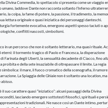
ella Divina Commedia, lo spettacolo si presenta come un viaggio 
mo umano, laddove Dante non racconta soltanto l’Inferno ultraterre
derio, la colpa, la fame di potere, la passione, il tradimento, la memor
sua lettura originale e quasi iniziatica dei personaggi danteschi.
turgia fortemente evocativa, emergono aspetti spesso taciuti o a
ologiche, conflitti nascosti, simbolismi.
co in un percorso che non è soltanto letterario, ma quasi rituale. A
 eterni: il tormento tragico di Paolo e Francesca, la disperazione
di Farinata degli Uberti, la sensualità decadente di Ciacco, fino all
roibita e della sete insaziabile di oltrepassare il limite. La regia
simbolica: il mare, il fuoco cromatico della scenografia, il rumore
narrazione. La Spiaggia delle Ghiaie non è soltanto una location, ma
e abisso.
 il suo carattere quasi “iniziatico”: alcuni passaggi della Divina
econditi, lasciando emergere sottotesti filosofici, spirituali e pers
appresentazioni tradizionali. Ne nasce così un Dante intimo, pertu