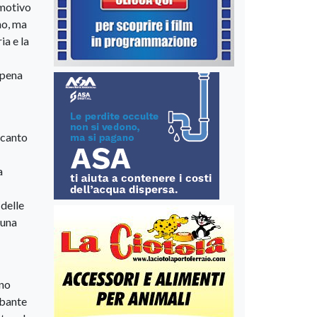
emotivo
no, ma
ia e la
ppena
ccanto
a
 delle
 una
ino
rbante