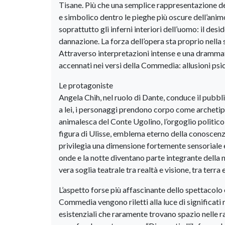
Tisane. Più che una semplice rappresentazione d
e simbolico dentro le pieghe più oscure dell’ani
soprattutto gli inferni interiori dell’uomo: il desi
dannazione. La forza dell’opera sta proprio nella 
Attraverso interpretazioni intense e una dramma
accennati nei versi della Commedia: allusioni psic
Le protagoniste
Angela Chih, nel ruolo di Dante, conduce il pubbli
a lei, i personaggi prendono corpo come archetipi
animalesca del Conte Ugolino, l’orgoglio politico 
figura di Ulisse, emblema eterno della conoscenza p
privilegia una dimensione fortemente sensoriale e 
onde e la notte diventano parte integrante della 
vera soglia teatrale tra realtà e visione, tra terra 
L’aspetto forse più affascinante dello spettacolo è
Commedia vengono riletti alla luce di significati r
esistenziali che raramente trovano spazio nelle r