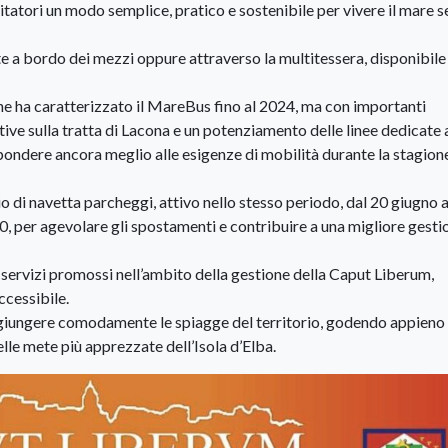
tatori un modo semplice, pratico e sostenibile per vivere il mare 
te a bordo dei mezzi oppure attraverso la multitessera, disponibile
che ha caratterizzato il MareBus fino al 2024, ma con importanti
tive sulla tratta di Lacona e un potenziamento delle linee dedicate 
ondere ancora meglio alle esigenze di mobilità durante la stagion
o di navetta parcheggi, attivo nello stesso periodo, dal 20 giugno a
00, per agevolare gli spostamenti e contribuire a una migliore gesti
 servizi promossi nell’ambito della gestione della Caput Liberum,
ccessibile.
ggiungere comodamente le spiagge del territorio, godendo appieno 
lle mete più apprezzate dell’Isola d’Elba.