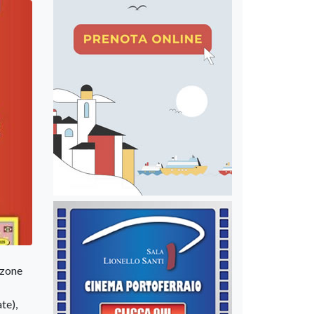
 zone
te),