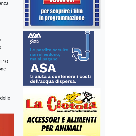
senza
a
e
l 10
one
delle