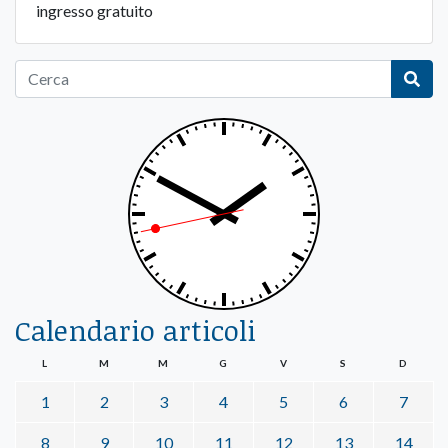
ingresso gratuito
Calendario articoli
L
M
M
G
V
S
D
1
2
3
4
5
6
7
8
9
10
11
12
13
14