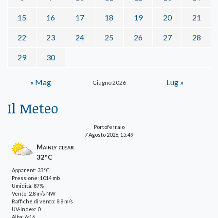
15
16
17
18
19
20
21
22
23
24
25
26
27
28
29
30
« Mag
Lug »
Giugno 2026
Il Meteo
Portoferraio
7 Agosto 2026, 15:49
Mainly clear
32°C
Apparent: 33°C
Pressione: 1014 mb
Umidità: 87%
Vento: 2.8 m/s NW
Raffiche di vento: 8.8 m/s
UV-Index: 0
Alba: 6:16