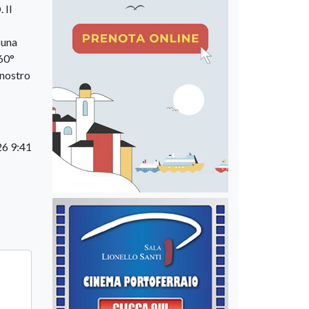
 Il
 una
 60°
 nostro
26 9:41