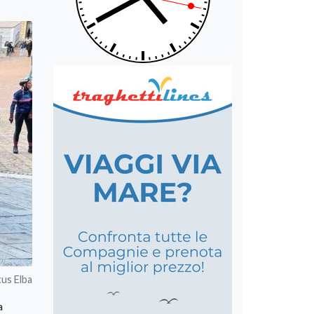
tus Elba
a