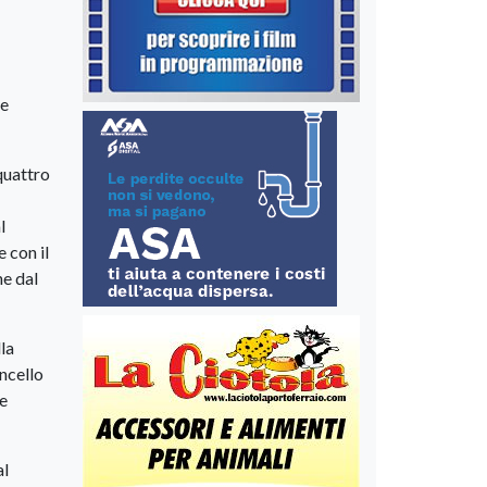
re
 quattro
l
 con il
he dal
la
oncello
 e
al