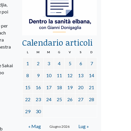
jia,
è poi
e per
Bach
ra
Calendario articoli
hestra
L
M
M
G
V
S
D
1
2
3
4
5
6
7
e Sakai
mpo
8
9
10
11
12
13
14
15
16
17
18
19
20
21
22
23
24
25
26
27
28
29
30
« Mag
Lug »
Giugno 2026
ub