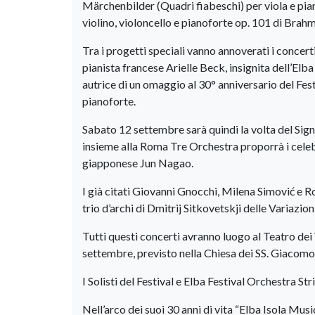
Märchenbilder (Quadri fiabeschi) per viola e pian
violino, violoncello e pianoforte op. 101 di Brah
Tra i progetti speciali vanno annoverati i concert
pianista francese Arielle Beck, insignita dell’Elba
autrice di un omaggio al 30° anniversario del Fe
pianoforte.
Sabato 12 settembre sarà quindi la volta del Sig
insieme alla Roma Tre Orchestra proporrà i celeb
giapponese Jun Nagao.
I già citati Giovanni Gnocchi, Milena Simović e 
trio d’archi di Dmitrij Sitkovetskji delle Variazi
Tutti questi concerti avranno luogo al Teatro dei 
settembre, previsto nella Chiesa dei SS. Giacomo 
I Solisti del Festival e Elba Festival Orchestra Str
Nell’arco dei suoi 30 anni di vita “Elba Isola Mus