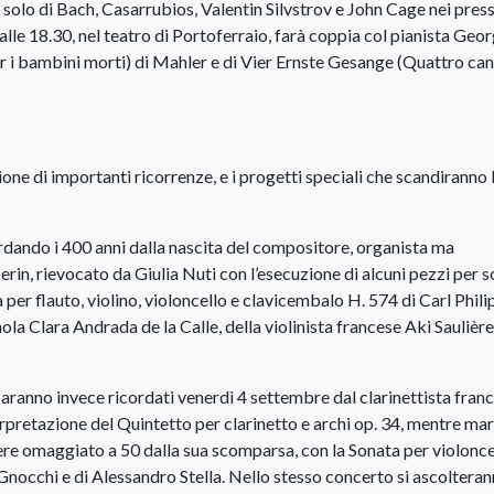
 solo di Bach, Casarrubios, Valentin Silvstrov e John Cage nei press
e 18.30, nel teatro di Portoferraio, farà coppia col pianista Geor
r i bambini morti) di Mahler e di Vier Ernste Gesange (Quattro cant
ione di importanti ricorrenze, e i progetti speciali che scandiranno 
ordando i 400 anni dalla nascita del compositore, organista ma
in, rievocato da Giulia Nuti con l’esecuzione di alcuni pezzi per s
er flauto, violino, violoncello e clavicembalo H. 574 di Carl Phili
la Clara Andrada de la Calle, della violinista francese Aki Saulière
aranno invece ricordati venerdì 4 settembre dal clarinettista fran
rpretazione del Quintetto per clarinetto e archi op. 34, mentre mar
ere omaggiato a 50 dalla sua scomparsa, con la Sonata per violonce
Gnocchi e di Alessandro Stella. Nello stesso concerto si ascoltera