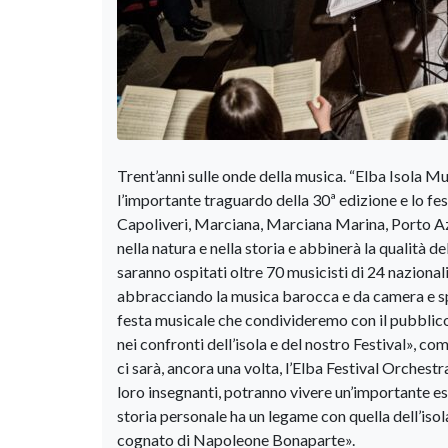
Trent’anni sulle onde della musica. “Elba Isola M
l’importante traguardo della 30ª edizione e lo fe
Capoliveri, Marciana, Marciana Marina, Porto A
nella natura e nella storia e abbinerà la qualità d
saranno ospitati oltre 70 musicisti di 24 nazional
abbracciando la musica barocca e da camera e sp
festa musicale che condivideremo con il pubblico
nei confronti dell’isola e del nostro Festival», c
ci sarà, ancora una volta, l’Elba Festival Orchestr
loro insegnanti, potranno vivere un’importante es
storia personale ha un legame con quella dell’iso
cognato di Napoleone Bonaparte».