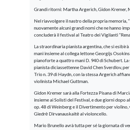
Grandi ritorni: Martha Argerich, Gidon Kremer, 
Nel riavvolgere il nastro della propria memoria,
nuovamente alcuni grandi nomi che ne hanno impre
concluderà il festival al Teatro dei Vigilanti “Re
La straordinaria pianista argentina, che si esibirà
mani insieme al collega lettone Georgijs Osokin
pianoforte a quattro mani D. 940 di Schubert. La s
pianista diciassettenne David Chen Sverdlov, per 
Trio n. 39 di Haydn, con la stessa Argerich affian
violinista Michael Guttman.
Gidon Kremer sarà alla Fortezza Pisana di Marci
insieme ai Solisti del Festival, e due giorni dopo a
op. 48 di Weinberg e il Divertimento per violino, 
Giedrė Dirvanauskaitė al violoncello.
Mario Brunello avrà tutta per sé la giornata di ve