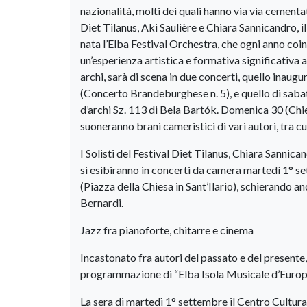
nazionalità, molti dei quali hanno via via cementat
Diet Tilanus, Aki Saulière e Chiara Sannicandro, i
nata l’Elba Festival Orchestra, che ogni anno coi
un’esperienza artistica e formativa significativa 
archi, sarà di scena in due concerti, quello inaug
(Concerto Brandeburghese n. 5), e quello di sabat
d’archi Sz. 113 di Bela Bartók. Domenica 30 (Chie
suoneranno brani cameristici di vari autori, tra 
I Solisti del Festival Diet Tilanus, Chiara Sannic
si esibiranno in concerti da camera martedì 1° s
(Piazza della Chiesa in Sant’Ilario), schierando a
Bernardi.
Jazz fra pianoforte, chitarre e cinema
Incastonato fra autori del passato e del presente, 
programmazione di “Elba Isola Musicale d’Europ
La sera di martedì 1° settembre il Centro Cultura