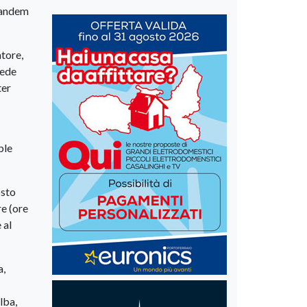
 tandem
atore,
sede
ter
ble
osto
re (ore
 al
a,
lba,