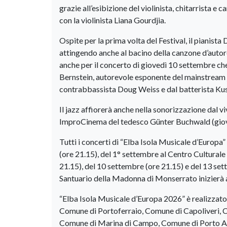
grazie all’esibizione del violinista, chitarrista 
con la violinista Liana Gourdjia.
Ospite per la prima volta del Festival, il pianist
attingendo anche al bacino della canzone d’autore
anche per il concerto di giovedì 10 settembre ch
Bernstein, autorevole esponente del mainstream ja
contrabbassista Doug Weiss e dal batterista Ku
Il jazz affiorerà anche nella sonorizzazione dal 
ImproCinema del tedesco Günter Buchwald (giove
Tutti i concerti di “Elba Isola Musicale d’Europa
(ore 21.15), del 1° settembre al Centro Culturale
21.15), del 10 settembre (ore 21.15) e del 13 set
Santuario della Madonna di Monserrato inizierà a
“Elba Isola Musicale d’Europa 2026” è realizzato
Comune di Portoferraio, Comune di Capoliveri,
Comune di Marina di Campo, Comune di Porto Azz