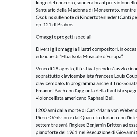
luogo del concerto, suonerà brani per violoncello
Santuario della Madonna di Monserrato, mentre all
Osokins sulle note di Kindertotenlieder (Canti pe
op. 121 di Brahms.
Omaggi e progetti speciali
Diversi gli omaggi a illustri compositori, in occas
edizione di “Elba Isola Musicale d’Europa”.
Venerdì 28 agosto, il festival prenderà avvio ric
soprattutto clavicembalista francese Louis Couper
clavicembalo. In programma anche il Trio-Sonata p
Emanuel Bach con l’aggiunta della flautista spagno
violoncellista americano Raphael Bell.
I 200 anni dalla morte di Carl-Maria von Weber s
Pierre Génisson e dal Quartetto Indaco con l’inte
settembre sarà l’inglese Benjamin Britten ad ess
pianoforte del 1961, nell’esecuzione di Giovanni 