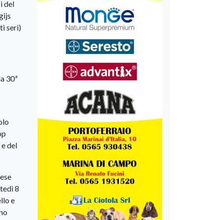
i del
gijs
i seri)
la 30ª
olo
pp
 e del
cese
tedì 8
llo e
nno