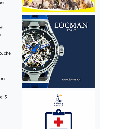
per
di
er
o, che
 per
el 5