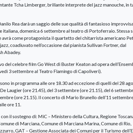
e cantante Tcha Limberger, brillante interprete del jazz manouche, in
a Danilo Rea darà un saggio delle sue qualità di fantasioso improvvis
 italiana, domenica 6 settembre al teatro di Portoferraio. Stessa 
e avrà come protagonista il quartetto del chitarrista americano Pe
zz, coadiuvato nell’occasione dal pianista Sullivan Fortner, dal
sh Abadey.
vivo del celebre film Go West di Buster Keaton ad opera dell’Ensem
dì 3 settembre al Teatro Flamingo di Capoliveri).
” sono in programma alle ore 18.30 ad eccezione di quelli del 28 ag
 De Laugier (ore 21.45), del 3 settembre (ore 21.15), del 6 settemb
tembre (ore 21.15). Il concerto di Mario Brunello dell’11 settembre
lle ore 11.
 con il sostegno di: MiC – Ministero della Cultura, Regione Toscan
 Comune di Marciana, Comune di Marciana Marina, Comune di Rio,
urro, GAT – Gestione Associata dei Comuni per il Turismo dell’E