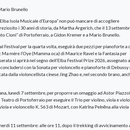
Mario Brunello
 “Elba Isola Musicale d’Europa” non può mancare di accogliere
ziosito i 30 anni di storia, da Martha Argerich, che il 13 settemb
nato Cioni” di Portoferraio, a Gidon Kremer e a Mario Brunello.
 al Festival per la quarta volta, eseguirà due pezzi per pianoforte a
s: Ma mère l’Oye (Mamma oca) di Maurice Ravel e la Fantasia per
erata si aprirà nel segno dell’Elba Festival Prize 2026, assegnato a
concludersi con la Sonata per violoncello e pianoforte di Debussy e
cata dalla violoncellista cinese Jing Zhao e, nel secondo brano, anc
ana, lunedì 7 settembre, per proporre un omaggio ad Astor Piazzol
l Teatro di Portoferraio per eseguire il Trio per violino, viola e viol
viola e violoncello K. 563 di Mozart, con Katrīna Pelnēna alla viola
nerdì 11 settembre: alle ore 11, dopo il trekking di avvicinamento 