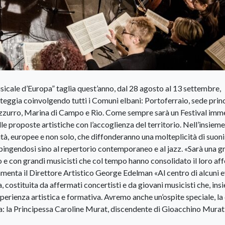
usicale d’Europa” taglia quest’anno, dal 28 agosto al 13 settembre,
steggia coinvolgendo tutti i Comuni elbani: Portoferraio, sede princ
zzurro, Marina di Campo e Rio. Come sempre sarà un Festival imm
elle proposte artistiche con l’accoglienza del territorio. Nell’insieme
ità, europee e non solo, che diffonderanno una molteplicità di suoni
ingendosi sino al repertorio contemporaneo e al jazz. «Sarà una g
 e con grandi musicisti che col tempo hanno consolidato il loro aff
ommenta il Direttore Artistico George Edelman «Al centro di alcuni e
a, costituita da affermati concertisti e da giovani musicisti che, ins
perienza artistica e formativa. Avremo anche un’ospite speciale, la 
la: la Principessa Caroline Murat, discendente di Gioacchino Murat