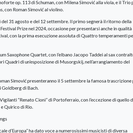
oforte op. 113 di Schuman, con Milena Simović alla viola, e il Trio 
ms, con Roman Simović al violino.
i del 31 agosto e del 12 settembre. Il primo segnerà il ritorno della
 Festival Prize nel 2024, occasione per presentarsi anche in qualità 
stival, con la prima esecuzione assoluta di Quattro temperamenti p
num Saxophone Quartet, con l’elbano Jacopo Taddei al sax contralt
ri Quadri di un’esposizione di Musorgskij, nell’arrangiamento del
Roman Simović presenteranno il 5 settembre la famosa trascrizione
oni Goldberg di Bach.
Vigilanti “Renato Cioni” di Portoferraio, con l’eccezione di quello d
e Quirico di Rio.
ings
icale d’Europa” ha dato voce a numerosissimi musicisti di diversa