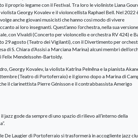
o il proprio legame con il Festival. Tra loro le violiniste Liana Gourd
l violista Georgy Kovalev e il violoncellista Raphael Bell. Nel 2022 
nvolge anche giovani musicisti che hanno così modo di vivere
accanto ai loro insegnanti. Quest’anno l’orchestra, nella sua version
urale, con Vivaldi (Concerto per violoncello e orchestra RV 424) e 
o 29 agosto (Teatro dei Vigilanti), con il Divertimento per orchest
sa di S. Chiara d’Assisi a Marciana Marina) alcuni membri dell’orc
cui Felix Mendelssohn-Bartoldy.
andro, Georgy Kovalev, la violista Katrīna Pelnēna e la pianista Akan
ettembre (Teatro di Portoferraio) e il giorno dopo a Marina di Ca
nche il clarinettista Pierre Génisson e il contrabbassista Amerigo
il jazz gode da sempre di uno spazio di rilievo all’interno della
a”.
le De Laugier di Portoferraio si trasformerà in accogliente jazz cl