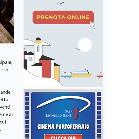
ipale,
erso
rande
etto
venti
ieme ai
cui
,