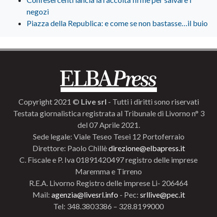
negozi
Piazza della Republica: e come se non bastasse…il buio
Copyright 2021 ©
Live srl
- Tutti i diritti sono riservati
Testata giornalistica registrata al Tribunale di Livorno n° 3
del 07 Aprile 2021.
Sede legale: Viale Teseo Tesei 12 Portoferraio
Direttore: Paolo Chillè
direzione@elbapress.it
C. Fiscale e P. Iva 01891420497 registro delle imprese
Maremma e Tirreno
R.E.A. Livorno Registro delle imprese Li- 206464
Mail:
agenzia@livesrl.info
- Pec:
srllive@pec.it
Tel: 348.3803386 – 328.8199000