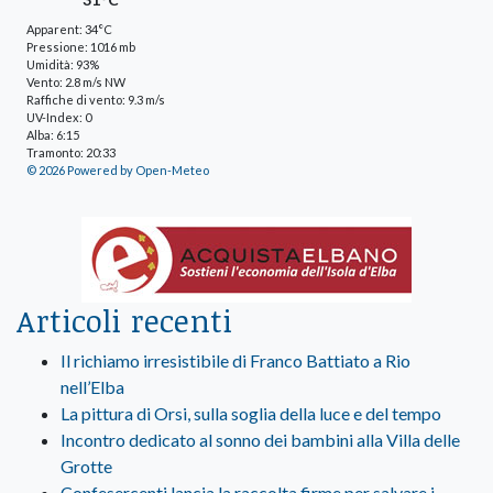
Apparent: 34°C
Pressione: 1016 mb
Umidità: 93%
Vento: 2.8 m/s NW
Raffiche di vento: 9.3 m/s
UV-Index: 0
Alba: 6:15
Tramonto: 20:33
© 2026 Powered by Open-Meteo
Articoli recenti
Il richiamo irresistibile di Franco Battiato a Rio
nell’Elba
La pittura di Orsi, sulla soglia della luce e del tempo
Incontro dedicato al sonno dei bambini alla Villa delle
Grotte
Confesercenti lancia la raccolta firme per salvare i