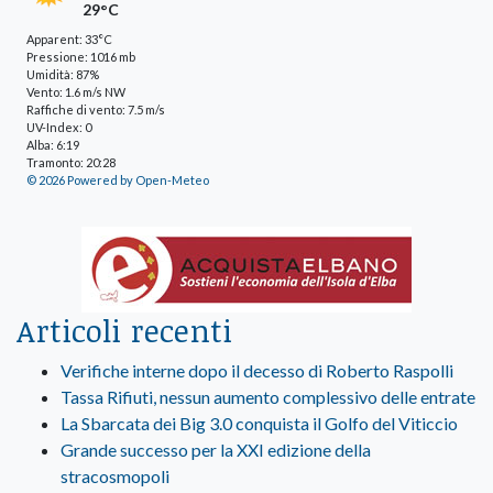
29°C
Apparent: 33°C
Pressione: 1016 mb
Umidità: 87%
Vento: 1.6 m/s NW
Raffiche di vento: 7.5 m/s
UV-Index: 0
Alba: 6:19
Tramonto: 20:28
© 2026 Powered by Open-Meteo
Articoli recenti
Verifiche interne dopo il decesso di Roberto Raspolli
Tassa Rifiuti, nessun aumento complessivo delle entrate
La Sbarcata dei Big 3.0 conquista il Golfo del Viticcio
Grande successo per la XXI edizione della
stracosmopoli