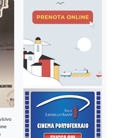
visivo
cone
a