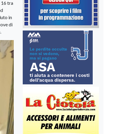
 16 tra
ed
luto in
rove di
.