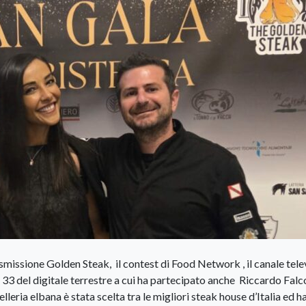
smissione Golden Steak, il contest di Food Network , il canale tele
e 33 del digitale terrestre a cui ha partecipato anche Riccardo Fal
lleria elbana è stata scelta tra le migliori steak house d’Italia ed h