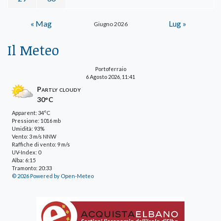
« Mag
Lug »
Giugno 2026
Il Meteo
Portoferraio
6 Agosto 2026, 11:41
Partly cloudy
30°C
Apparent: 34°C
Pressione: 1016 mb
Umidità: 93%
Vento: 3 m/s NNW
Raffiche di vento: 9 m/s
UV-Index: 0
Alba: 6:15
Tramonto: 20:33
© 2026 Powered by Open-Meteo