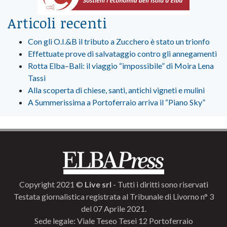
Articoli recenti
Con gli O.I.&B il tributo a Zucchero è stato un trionfo
Effettuate prove di salvataggio contro gli annegamenti
Rotta Elba–Bali: il viaggio “impossibile” di Moira Lena
Tassi
Alla scoperta di chiese, santi, antichi vigneti e mulini
A Summerissima a Portoferraio arriva il “Piano Sky”
Copyright 2021 ©
Live srl
- Tutti i diritti sono riservati
Testata giornalistica registrata al Tribunale di Livorno n° 3
del 07 Aprile 2021.
Sede legale: Viale Teseo Tesei 12 Portoferraio