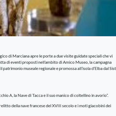
co di Marciana apre le porte a due visite guidate speciali che vi
 tratta di eventi proposti nell’ambito di Amico Museo, la campagna
l patrimonio museale regionale e promossa all’isola d’Elba dal Si
cchio A, la Nave di Tacca e il suo manico di coltellino in avorio”.
relitto della nave francese del XVIII secolo e i moti giacobini dei