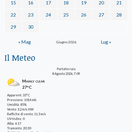
15
16
17
18
19
20
21
22
23
24
25
26
27
28
29
30
« Mag
Lug »
Giugno 2026
Il Meteo
Portoferraio
8 Agosto 2026, 7:09
Mainly clear
27°C
Apparent: 33°C
Pressione: 1014 mb
Umidità: 85%
Vento: 3.2 m/s NW
Raffiche di vento: 11.3 m/s
UV-Index: 0
Alba: 6:17
Tramonto: 20:30